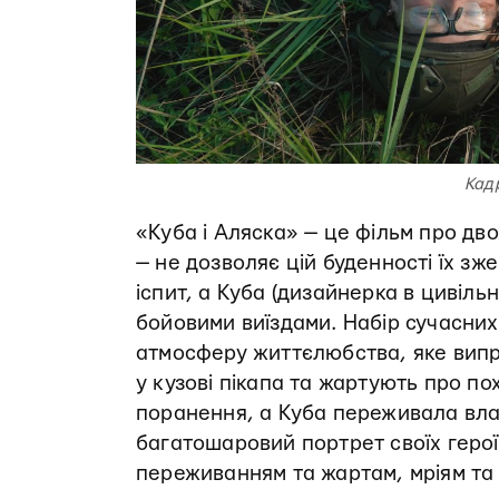
Кад
«Куба і Аляска» — це фільм про дво
— не дозволяє цій буденності їх з
іспит, а Куба (дизайнерка в цивіль
бойовими виїздами. Набір сучасних
атмосферу життєлюбства, яке випр
у кузові пікапа та жартують про п
поранення, а Куба переживала вла
багатошаровий портрет своїх героїн
переживанням та жартам, мріям та а