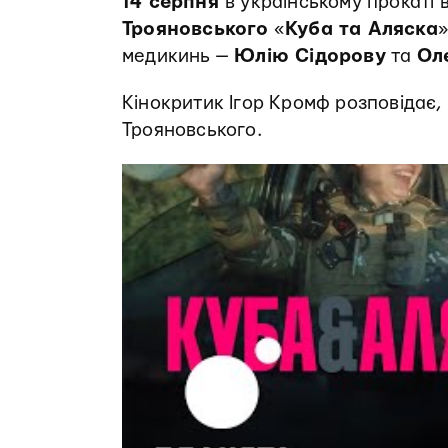
14 серпня
в українському прокаті
Трояновського
«
Куба та Аляска
»
медикинь —
Юлію Сідорову
та
Ол
Кінокритик Ігор Кромф розповідає
Трояновського.