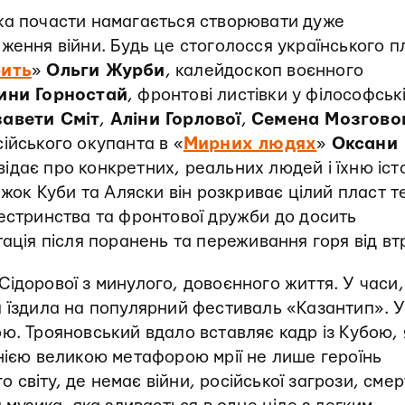
ка почасти намагається створювати дуже
ження війни. Будь це стоголосся українського п
рить
»
Ольги Журби
, калейдоскоп воєнного
ини Горностай
, фронтові листівки у філософськ
авети Сміт
,
Аліни Горлової
,
Семена Мозгово
ійського окупанта в «
Мирних людях
»
Оксани
відає про конкретних, реальних людей і їхню іст
ажок Куби та Аляски він розкриває цілий пласт т
естринства та фронтової дружби до досить
ація після поранень та переживання горя від вт
ідорової з минулого, довоєнного життя. У часи,
а їздила на популярний фестиваль «Казантип». 
ю. Трояновський вдало вставляє кадр із Кубою, 
нією великою метафорою мрії не лише героїнь
го світу, де немає війни, російської загрози, сме