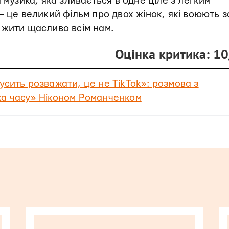
 музика, яка зливається в одне ціле з легким
— це великий фільм про двох жінок, які воюють з
 жити щасливо всім нам.
Оцінка критика: 1
усить розважати, це не TikTok»: розмова з
ка часу» Ніконом Романченком