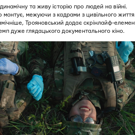
динамічну та живу історію про людей на війні.
 монтує, межуючи з кадрами з цивільного життя
мічніше, Трояновський додає скрінлайф-елемен
мп дуже глядацького документального кіно.