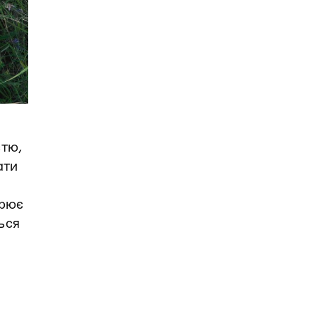
стю,
ати
орює
ься