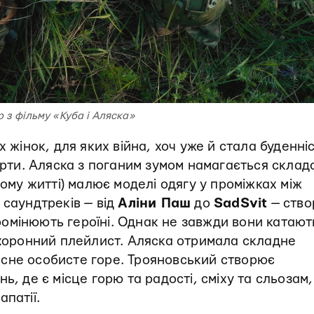
р з фільму «Куба і Аляска»
х жінок, для яких війна, хоч уже й стала буденні
жерти. Аляска з поганим зумом намагається склад
ному житті) малює моделі одягу у проміжках між
 саундтреків — від
Аліни Паш
до
SadSvit
— ств
омінюють героїні. Однак не завжди вони катают
охоронний плейлист. Аляска отримала складне
сне особисте горе. Трояновський створює
ь, де є місце горю та радості, сміху та сльозам,
патії.