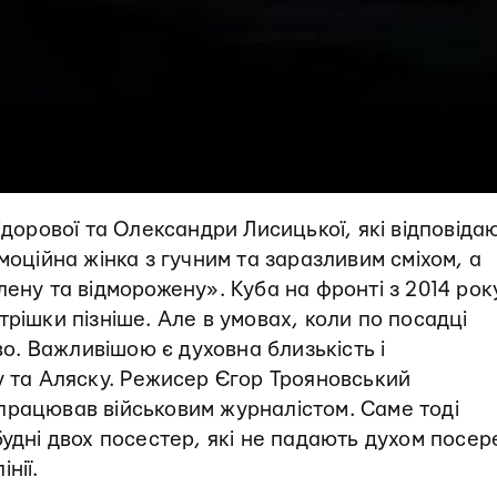
ідорової та Олександри Лисицької, які відповіда
моційна жінка з гучним та заразливим сміхом, а
ену та відморожену». Куба на фронті з 2014 рок
рішки пізніше. Але в умовах, коли по посадці
єво. Важливішою є духовна близькість і
у та Аляску. Режисер Єгор Трояновський
працював військовим журналістом. Саме тоді
будні двох посестер, які не падають духом посер
нії.