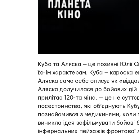
Куба та Аляска — це позивні Юлії С
їхнім характерам. Куба — кароока е
Аляска сама себе описує як «віддал
Аляска долучилася до бойових дій т
прилітає 120-та міна, — це не сутт
посестринство, які об’єднують Куб
познайомився з медикинями, коли 
виникла ідея зафільмувати бойові 
інфернальних пейзажів фронтової лі