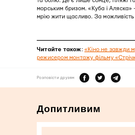
та болю. Де є лише сонце, пляжі та
морським бризом. «Куба і Аляска» 
мрію жити щасливо. За можливість
Читайте також
:
«Кіно не завжди м
режисером монтажу фільму «Стріч
Розповiсти друзям
Допитливим