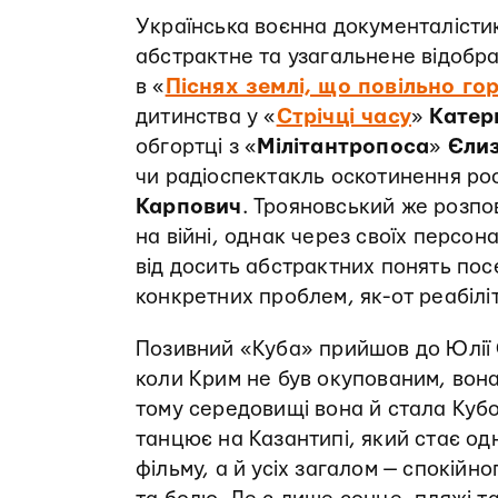
Українська воєнна документалісти
абстрактне та узагальнене відобра
в «
Піснях землі, що повільно го
дитинства у «
Стрічці часу
»
Катер
обгортці з «
Мілітантропоса
»
Єлиз
чи радіоспектакль оскотинення рос
Карпович
. Трояновський же розпо
на війні, однак через своїх персон
від досить абстрактних понять пос
конкретних проблем, як-от реабіліт
Позивний «Куба» прийшов до Юлії С
коли Крим не був окупованим, вон
тому середовищі вона й стала Кубо
танцює на Казантипі, який стає од
фільму, а й усіх загалом — спокійно