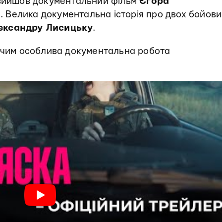
 вийшов документальний фільм
Єгора
. Велика документальна історія про двох бойови
ександру Лисицьку
.
, чим особлива документальна робота