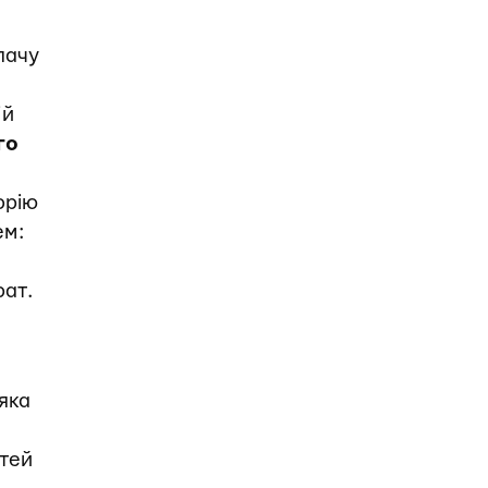
лачу
ій
го
орію
ем:
рат.
У
яка
ртей