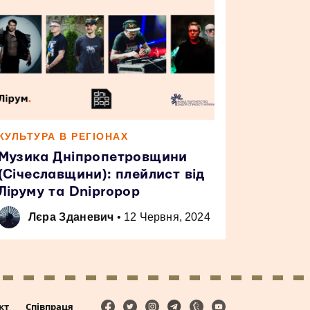
КУЛЬТУРА В РЕГІОНАХ
Музика Дніпропетровщини
(Січеславщини): плейлист від
Ліруму та Dnipropop
Лєра Зданевич
•
12 Червня, 2024
кт
Співпраця