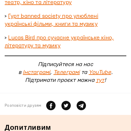
театр, кіно та літературу
>
Гурт banned society про улюблені
українські фільми, книги та музику
>
Lucas Bird про сучасне українське кіно,
літературу та музику
Підписуйтеся на нас
в
Інстаграмі
,
Телеграмі
та
YouTube
.
Підтримати проєкт можна
тут
!
Розповiсти друзям
Допитливим