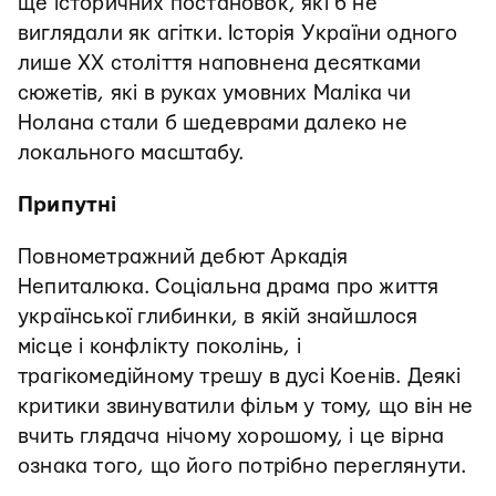
ще історичних постановок, які б не
виглядали як агітки. Історія України одного
лише XX століття наповнена десятками
сюжетів, які в руках умовних Маліка чи
Нолана стали б шедеврами далеко не
локального масштабу.
Припутні
Повнометражний дебют Аркадія
Непиталюка. Соціальна драма про життя
української глибинки, в якій знайшлося
місце і конфлікту поколінь, і
трагікомедійному трешу в дусі Коенів. Деякі
критики звинуватили фільм у тому, що він не
вчить глядача нічому хорошому, і це вірна
ознака того, що його потрібно переглянути.