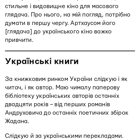
стильне і видовищне кіно для масового
глядача. Про нього, на мій погляд, потрібно
думати в першу чергу. Артхаусом його
[глядача] до українського кіно важко
привчити.
Українські книги
За книжковим ринком України слідкую і як
читач, і як автор. Маю чималу паперову
бібліотеку українських авторів останніх
двадцяти років – від перших романів
Андруховича до останніх поетичних збірок
Жадана.
Слідкую й за українськими перекладами.