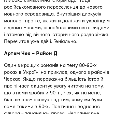
Глибоко символічна історія адаптації
російськомовного переселенця до нового
мовного середовища. Внутрішня дискусія-
монолог про те, як жити далі жити українцям
з двома мовами, різнобазовими світоглядами
і втомою від вічного історичного роздоріжжя.
Перечитав уже двічі. Геніально.
Артем Чех – Район Д
Один з кращих романів на тему 80-90-х
роках в Україні на прикладі одного з районів
Черкас. Якщо переважна більшість історій
про ті часи акцентує увагу читача на тому,
що з нами зробили 90-ті, Чех, як на мене,
більше розмірковує над тим, чому ми були
саме такими в 90-х. Поетична і водночас
сувора «пацаняча» проза. Неординарне