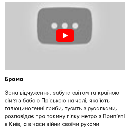
Брама
Зона відчуження, забута світом та країною
сім‘я з бабою Пріською на чолі, яка їсть
галюциногенні гриби, тусить з русалками,
розповідає про таємну гілку метро з Прип’яті
в Київ, а в часи війни своїми руками