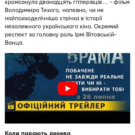
крамсанула дванадцять гітлерівців… – фільм
Володимира Тихого, напевно, чи не
найпсиходелічніша стрічка в історії
незалежного українського кіно. Окремий
респект за головну роль Ірмі Вітовській-
Ванца.
Коли падають дерева