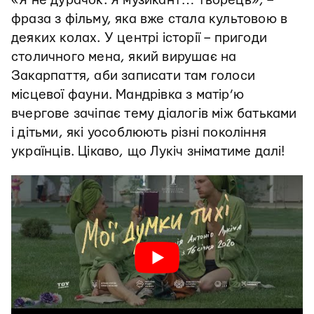
«Я не дурачок. Я музикант… творець», –
фраза з фільму, яка вже стала культовою в
деяких колах. У центрі історії – пригоди
столичного мена, який вирушає на
Закарпаття, аби записати там голоси
місцевої фауни. Мандрівка з матір’ю
вчергове зачіпає тему діалогів між батьками
і дітьми, які уособлюють різні покоління
українців. Цікаво, що Лукіч зніматиме далі!