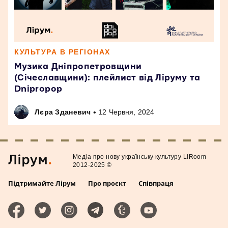
КУЛЬТУРА В РЕГІОНАХ
Музика Дніпропетровщини
(Січеславщини): плейлист від Ліруму та
Dnipropop
•
Лєра Зданевич
12 Червня, 2024
Медiа про нову українську культуру LiRoom
2012-2025 ©
Підтримайте Лірум
Про проєкт
Співпраця