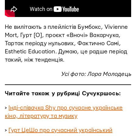
Не вилітають з плейлістів Бумбокс, Vivienne
Mort, Гурт [О], проєкт «Вночі» Вакарчука,
Тартак періоду нульових, Фактично Самі,
Esthetic Education. Думаю, це радше період
такий, ніж тенденція.
Усі фото: Лора Молодець
Читайте також у рубриці Сучукршось:
>
Інді-співачка Shy про сучасне українське
кіно, літературу та музику
>
Гурт ЦеШо про сучасний український