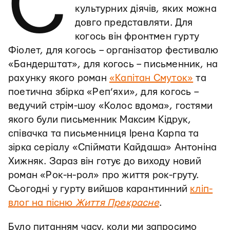
С
культурних діячів, яких можна
довго представляти. Для
когось він фронтмен гурту
Фіолет, для когось – організатор фестивалю
«Бандерштат», для когось – письменник, на
рахунку якого роман
«Капітан Смуток»
та
поетична збірка «Реп’яхи», для когось –
ведучий стрім-шоу «Колос вдома», гостями
якого були письменник Максим Кідрук,
співачка та письменниця Ірена Карпа та
зірка серіалу «Спіймати Кайдаша» Антоніна
Хижняк. Зараз він готує до виходу новий
роман «Рок-н-рол» про життя рок-груту.
Сьогодні у гурту вийшов карантинний
кліп-
влог на пісню
Життя Прекрасне
.
Було питанням часу, коли ми запросимо