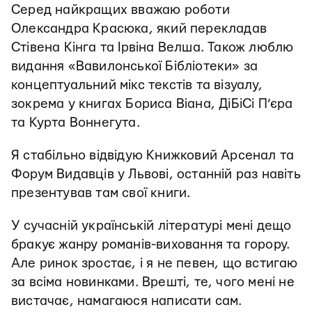
Серед найкращих вважаю роботи
Олександра Красюка, який перекладав
Стівена Кінга та Ірвіна Велша. Також люблю
видання «Вавилонської Бібліотеки» за
концептуальний мікс текстів та візуалу,
зокрема у книгах Бориса Віана, ДіБіСі П’єра
та Курта Воннегута.
Я стабільно відвідую Книжковий Арсенал та
Форум Видавців у Львові, останній раз навіть
презентував там свої книги.
У сучасній українській літературі мені дещо
бракує жанру романів-виховання та горору.
Але ринок зростає, і я не певен, що встигаю
за всіма новинками. Врешті, те, чого мені не
вистачає, намагаюся написати сам.