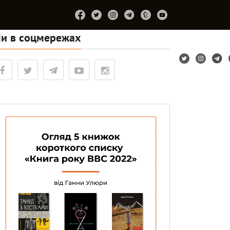
и в соцмережах
Підтримайте
Про
Співпраця
Лірум
проєкт