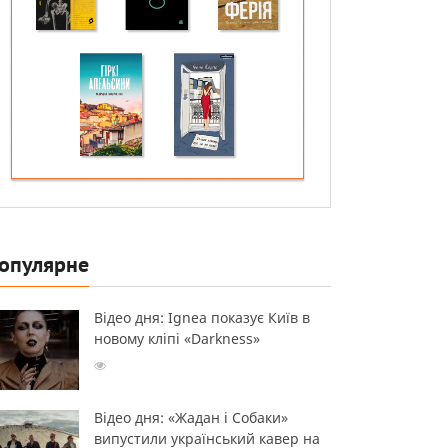
опулярне
Відео дня: Ignea показує Київ в
новому кліпі «Darkness»
Відео дня: «Жадан і Собаки»
випустили український кавер на