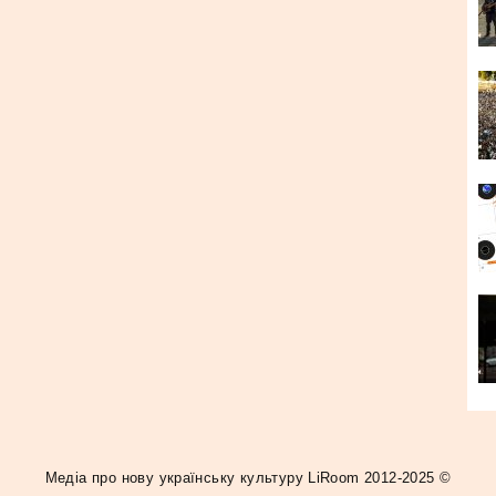
ectronica
синтипоп
Электронная музыка
 фрагмент тексту та натисніть
Ctrl+Enter
.
Медiа про нову українську культуру LiRoom 2012-2025 ©