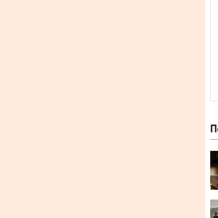
П
ика Павла Коробчука. Два альбоми: Horobro