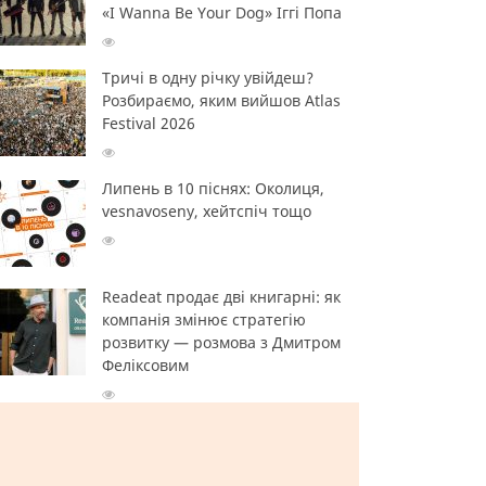
«I Wanna Be Your Dog» Іггі Попа
Тричі в одну річку увійдеш?
Розбираємо, яким вийшов Atlas
Festival 2026
Липень в 10 піснях: Околиця,
vesnavoseny, хейтспіч тощо
Readeat продає дві книгарні: як
компанія змінює стратегію
розвитку — розмова з Дмитром
Феліксовим