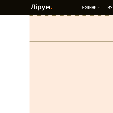
НОВИНИ
МУ
Korobro
Лєра Зданевич
•
15 Липня, 2020