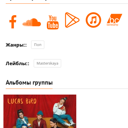
Жанры::
Поп
Лейблы::
Masterskaya
Альбомы группы