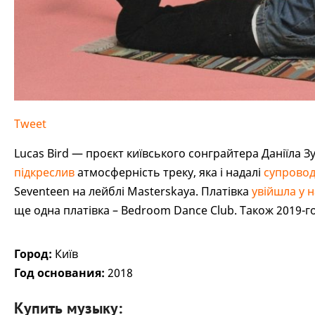
Tweet
Lucas Bird — проєкт київського сонграйтера Даніїла З
підкреслив
атмосферність треку, яка і надалі
супрово
Seventeen на лейблі Masterskaya. Платівка
увійшла у 
ще одна платівка – Bedroom Dance Club. Також 2019-г
Город:
Київ
Год основания:
2018
Купить музыку: