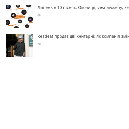
Липень в 10 піснях: Околиця, vesnavoseny, х
Readeat продає дві книгарні: як компанія з