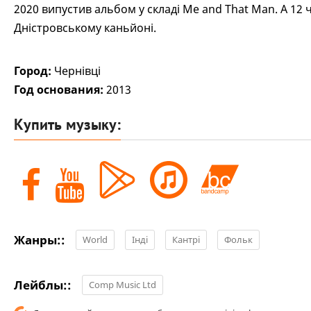
2020 випустив альбом у складі Me and That Man. А 12 
Дністровському каньйоні.
Город:
Чернівці
Год основания:
2013
Купить музыку:
Жанры::
World
Інді
Кантрі
Фольк
Лейблы::
Comp Music Ltd