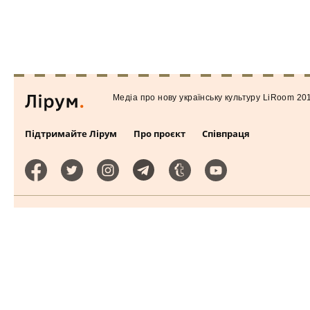
Медiа про нову українську культуру LiRoom 20
Підтримайте Лірум
Про проєкт
Співпраця