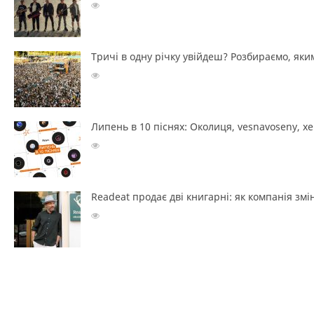
Тричі в одну річку увійдеш? Розбираємо, яким
Липень в 10 піснях: Околиця, vesnavoseny, х
Readeat продає дві книгарні: як компанія з