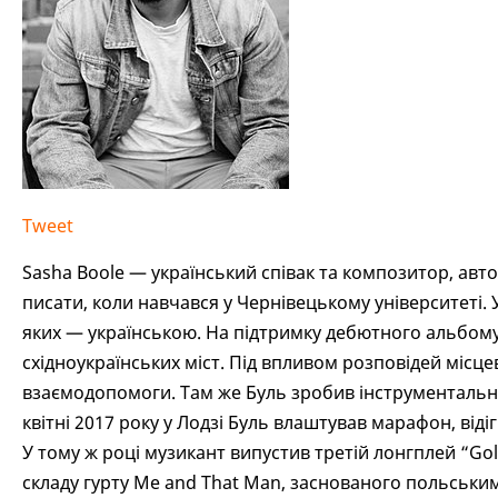
Tweet
Sasha Boole — український співак та композитор, автор 
писати, коли навчався у Чернівецькому університеті. У 
яких — українською. На підтримку дебютного альбому
східноукраїнських міст. Під впливом розповідей місцев
взаємодопомоги. Там же Буль зробив інструментальні 
квітні 2017 року у Лодзі Буль влаштував марафон, віді
У тому ж році музикант випустив третій лонгплей “Go
складу гурту Me and That Man, заснованого польським