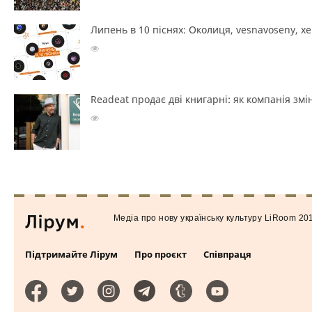
Липень в 10 піснях: Околиця, vesnavoseny, х
Readeat продає дві книгарні: як компанія з
Медiа про нову українську культуру LiRoom 20
Підтримайте Лірум
Про проєкт
Співпраця