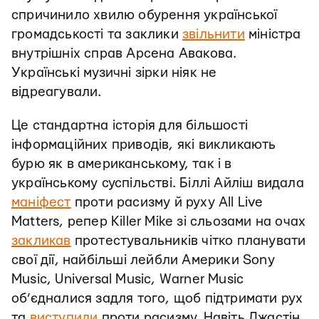
спричинило хвилю обурення української
громадськості та заклики
звільнити
міністра
внутрішніх справ Арсена Авакова.
Українські музичні зірки ніяк не
відреагували.
Це стандартна історія для більшості
інформаційних приводів, які викликають
бурю як в американському, так і в
українському суспільстві. Біллі Айліш видала
маніфест
проти расизму й руху All Live
Matters, репер Killer Mike зі сльозами на очах
закликав
протестувальників чітко планувати
свої дії, найбільші лейбли Америки Sony
Music, Universal Music, Warner Music
об’єдналися задля того, щоб підтримати рух
та
виступили
проти расизму. Навіть Джастін