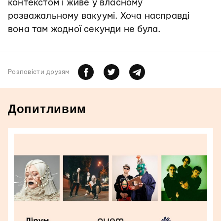
контекстом і живе у власному
розважальному вакуумі. Хоча насправді
вона там жодної секунди не була.
Розповiсти друзям
Допитливим