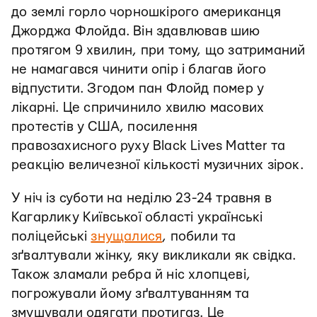
до землі горло чорношкірого американця
Джорджа Флойда. Він здавлював шию
протягом 9 хвилин, при тому, що затриманий
не намагався чинити опір і благав його
відпустити. Згодом пан Флойд помер у
лікарні. Це спричинило хвилю масових
протестів у США, посилення
правозахисного руху Black Lives Matter та
реакцію величезної кількості музичних зірок.
У ніч із суботи на неділю 23-24 травня в
Кагарлику Київської області українські
поліцейські
знущалися
, побили та
зґвалтували жінку, яку викликали як свідка.
Також зламали ребра й ніс хлопцеві,
погрожували йому зґвалтуванням та
змушували одягати протигаз. Це