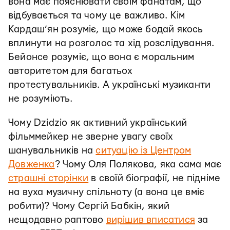
вона має пояснювати своїм фанатам, що
відбувається та чому це важливо. Кім
Кардаш’ян розуміє, що може бодай якось
вплинути на розголос та хід розслідування.
Бейонсе розуміє, що вона є моральним
авторитетом для багатьох
протестувальників. А українські музиканти
не розуміють.
Чому Dzidzio як активний український
фільммейкер не зверне увагу своїх
шанувальників на
ситуацію із Центром
Довженка
? Чому Оля Полякова, яка сама має
страшні сторінки
в своїй біографії, не підніме
на вуха музичну спільноту (а вона це вміє
робити)? Чому Сергій Бабкін, який
нещодавно раптово
вирішив вписатися
за