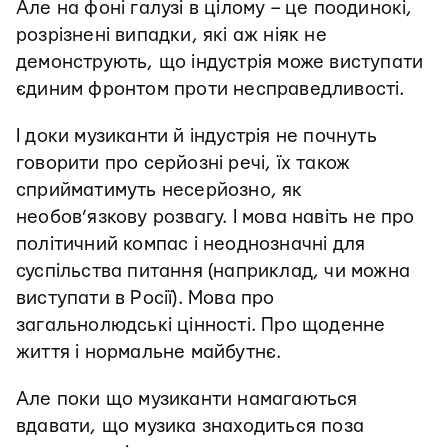
Але на фоні галузі в цілому – це поодинокі,
розрізнені випадки, які аж ніяк не
демонструють, що індустрія може виступати
єдиним фронтом проти несправедливості.
І доки музиканти й індустрія не почнуть
говорити про серйозні речі, їх також
сприйматимуть несерйозно, як
необов’язкову розвагу. І мова навіть не про
політичний компас і неоднозначні для
суспільства питання (наприклад, чи можна
виступати в Росії). Мова про
загальнолюдські цінності. Про щоденне
життя і нормальне майбутнє.
Але поки що музиканти намагаються
вдавати, що музика знаходиться поза