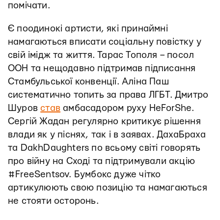
помічати.
Є поодинокі артисти, які принаймні
намагаються вписати соціальну повістку у
свій імідж та життя. Тарас Тополя – посол
ООН та нещодавно підтримав підписання
Стамбульської конвенції. Аліна Паш
систематично топить за права ЛГБТ. Дмитро
Шуров
став
амбасадором руху HeForShe.
Сергій Жадан регулярно критикує рішення
влади як у піснях, так і в заявах. ДахаБраха
та DakhDaughters по всьому світі говорять
про війну на Сході та підтримували акцію
#FreeSentsov. Бумбокс дуже чітко
артикулюють свою позицію та намагаються
не стояти осторонь.