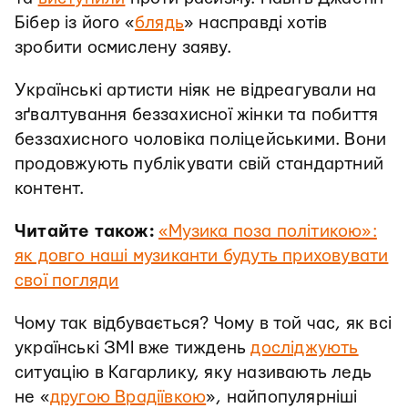
Бібер із його «
блядь
» насправді хотів
зробити осмислену заяву.
Українські артисти ніяк не відреагували на
зґвалтування беззахисної жінки та побиття
беззахисного чоловіка поліцейськими. Вони
продовжують публікувати свій стандартний
контент.
Читайте також:
«Музика поза політикою»:
як довго наші музиканти будуть приховувати
свої погляди
Чому так відбувається? Чому в той час, як всі
українські ЗМІ вже тиждень
досліджують
ситуацію в Кагарлику, яку називають ледь
не «
другою Врадіївкою
», найпопулярніші