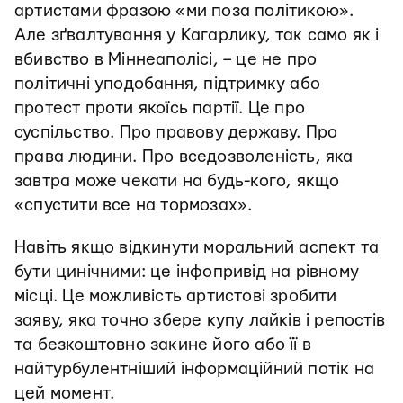
артистами фразою «ми поза політикою».
Але зґвалтування у Кагарлику, так само як і
вбивство в Міннеаполісі, – це не про
політичні уподобання, підтримку або
протест проти якоїсь партії. Це про
суспільство. Про правову державу. Про
права людини. Про вседозволеність, яка
завтра може чекати на будь-кого, якщо
«спустити все на тормозах».
Навіть якщо відкинути моральний аспект та
бути цинічними: це інфопривід на рівному
місці. Це можливість артистові зробити
заяву, яка точно збере купу лайків і репостів
та безкоштовно закине його або її в
найтурбулентніший інформаційний потік на
цей момент.