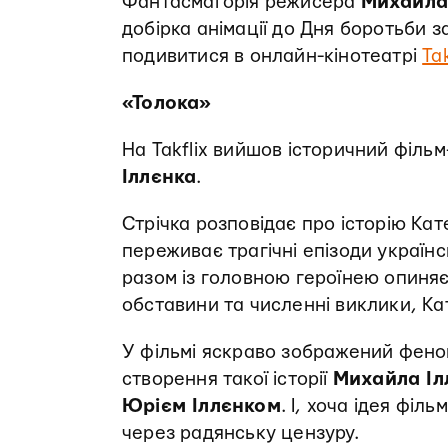
Фантасмагорія режисера
Михайла
добірка анімації до Дня боротьби 
подивитися в онлайн-кінотеатрі
Ta
«Толока»
На Takflix вийшов історичний філ
Іллєнка
.
Стрічка розповідає про історію Кат
переживає трагічні епізоди українс
разом із головною героїнею опиняєт
обставини та численні виклики, Кат
У фільмі яскраво зображений фено
створення такої історії
Михайла Іл
Юрієм Іллєнком
. І, хоча ідея філ
через радянську цензуру.