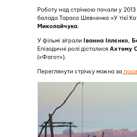
Роботу над стрічкою почали у 2013
балада Тараса Шевченка «У тієї К
Миколайчука
.
У фільмі зіграли
Іванна
Іллєнко
,
Б
Епізодичні ролі дісталися
Ахтему
(«Фагот»).
Переглянути стрічку можна за
поси