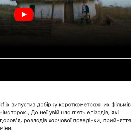
kflix випустив добірку короткометражних фільмів
іматорок., До неї увійшло п’ять епізодів, які
оров’я, розладів харчової поведінки, прийняття
міни.