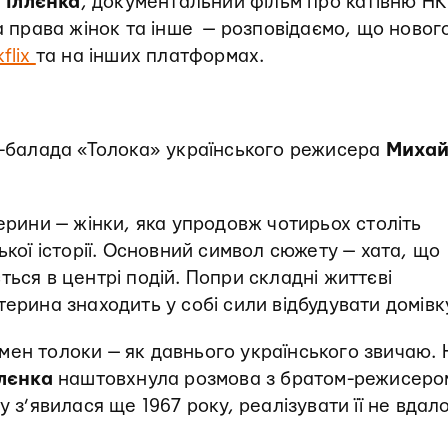
 Іллєнка
, документальний фільм про катівню Н
за права жінок та інше — розповідаємо, що новог
kflix
та на інших платформах.
ьм-балада «Толока» українського режисера
Миха
ерини — жінки, яка упродовж чотирьох століть
ької історії. Основний символ сюжету — хата, що
ься в центрі подій. Попри складні життєві
ерина знаходить у собі сили відбудувати домівк
мен толоки — як давнього українського звичаю. 
лєнка
наштовхнула розмова з братом-режисеро
ьму з’явилася ще 1967 року, реалізувати її не вдал