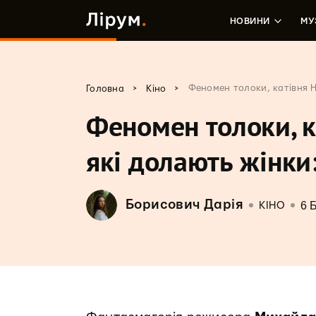
НОВИНИ
МУ
>
>
Феномен толоки, катівня 
Головна
Кіно
Феномен толоки, к
які долають жінки
Борисович Дарія
6 
КІНО