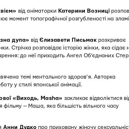
квієм»
від аніматорки
Катерини Возниці
розпов
ює момент топографічної розгубленості на злам
езна дупа»
від
Єлизавети Письмак
розкриває
ки. Стрічка розповідає історію жінки, яка сідає 
арення: до неї приходить Ангел Об’єднаних Стер
вячена темі ментального здоров’я. Авторка
оту у стилі японської анімації.
ової «Виходь, Masha»
закликає відволіктися ві
я фільму — Маша, яка більшість вільного часу
ія
Анни Дудко
про приховану жіночу сексуальніс