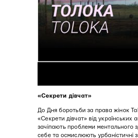
«Секрети дівчат»
До Дня боротьби за права жінок Ta
«Секрети дівчат» від українських ан
зачіпають проблеми ментального зд
себе та осмислюють урбаністичні з