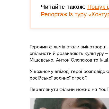
Читайте також
:
Пошук і
Репортаж із туру «Конту
Героями фільмів стали змінотворці,
спільноти й розвивають культуру —
Мішевська, Антон Слєпаков та інші
У кожному епізоді герої розповідаю
російської воєнної агресії.
Переглянути фільми можна на You