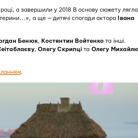
 році, а завершили у 2018 В основу сюжету лягл
атерини…», а ще — дитячі спогади актора
Івана
огдан
Бенюк
,
Костянтин
Войтенко
та інші.
Сеітаблаєву
,
Олегу
Скрипці
та
Олегу
Михайлю
ланням
.