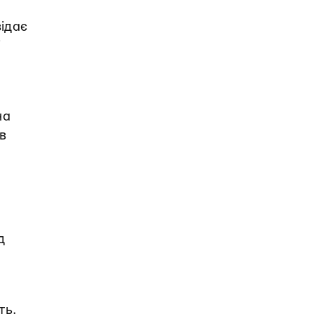
ідає
і
на
в
д
ть.