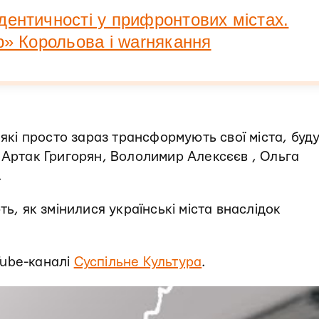
дентичності у прифронтових містах.
р» Корольова і warнякання
 які просто зараз трансформують свої міста, буд
 Артак Григорян, Вололимир Алексєєв , Ольга
.
ть, як змінилися українські міста внаслідок
Tube-каналі
Суспільне Культура
.