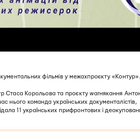
окументальних фільмів у межахпроєкту «Контур»
ур Стаса Корольова та проєкту warнякання Анто
час нього команда українських документалістів,
двідала 11 українських прифронтових і деокупован