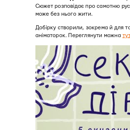
Сюжет розповідає про самотню руса
може без нього жити.
Добірку створили, зокрема й для то
аніматорок. Переглянути можна
ту