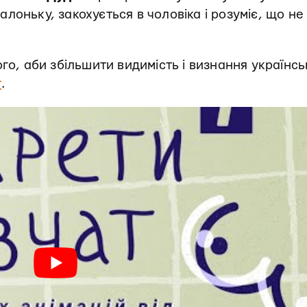
лоньку, закохується в чоловіка і розуміє, що не
го, аби збільшити видимість і визнання українс
т
.