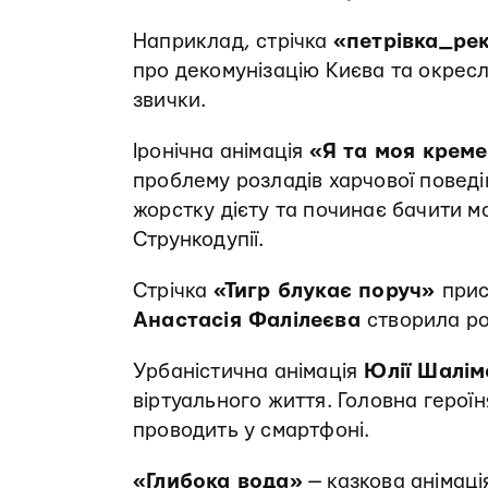
Наприклад, стрічка
«петрівка_ре
про декомунізацію Києва та окресл
звички.
Іронічна анімація
«Я та моя крем
проблему розладів харчової поведін
жорстку дієту та починає бачити м
Стрункодупії.
Стрічка
«Тигр блукає поруч»
прис
Анастасія Фалілеєва
створила роб
Урбаністична анімація
Юлії Шалім
віртуального життя. Головна героїн
проводить у смартфоні.
«Глибока вода»
— казкова анімац