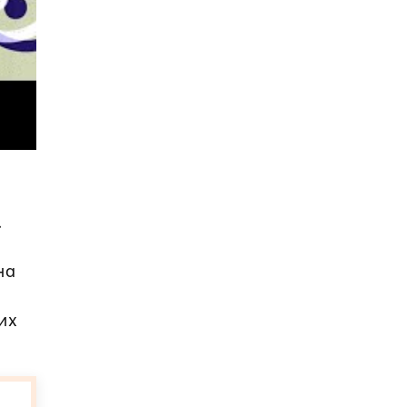
.
на
их