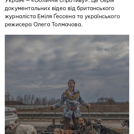
Україні — «Обличчя спротиву». Це серія
документальних відео від британського
журналіста Еміля Ґессена та українського
режисера Олега Толмачова.