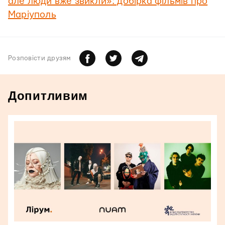
але люди вже звикли»: добірка фільмів про
Маріуполь
Розповiсти друзям
Допитливим