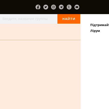
Підтримай
Лірум
Bloomer