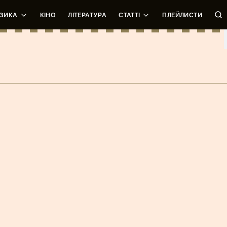
ЗИКА
КІНО
ЛІТЕРАТУРА
СТАТТІ
ПЛЕЙЛИСТИ
All Night
Artem Bemba