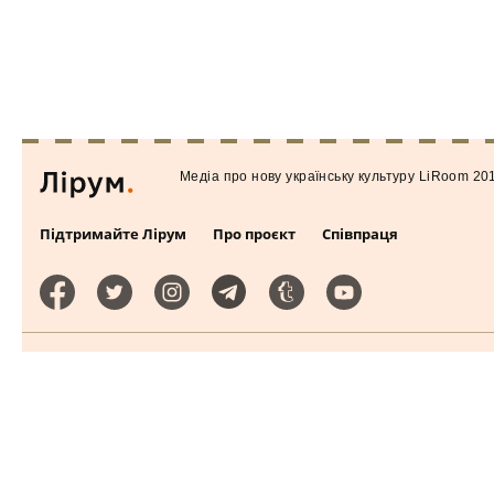
Медiа про нову українську культуру LiRoom 20
Підтримайте Лірум
Про проєкт
Співпраця