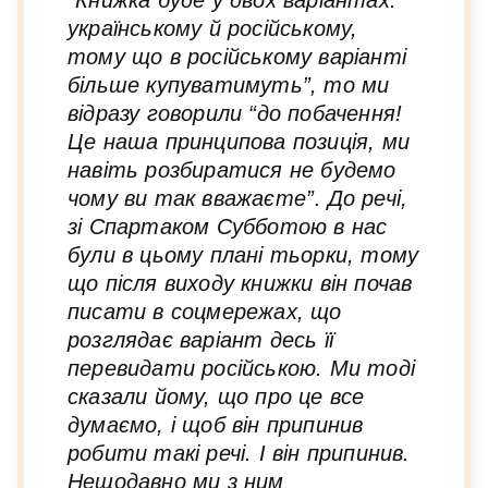
українському й російському,
тому що в російському варіанті
більше купуватимуть”, то ми
відразу говорили “до побачення!
Це наша принципова позиція, ми
навіть розбиратися не будемо
чому ви так вважаєте”
.
До речі,
зі Спартаком Субботою в нас
були в цьому плані тьорки, тому
що після виходу книжки він почав
писати в соцмережах, що
розглядає варіант десь її
перевидати російською. Ми тоді
сказали йому, що про це все
думаємо, і щоб він припинив
робити такі речі. І він припинив.
Нещодавно ми з ним