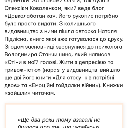
чернетки. За словами Ольги, так було з
Олексієм Коваленком, який веде блог
«Довколаботаніка». Його рукопис потрібно
було просто видати. З колишнього
видавництва з ними пішла авторка Наталя
Підлісна, книга якої вже готувалася до друку.
Згодом засновниці звернулися до психолога
Володимира Станчишина, який написав
«Стіни в моїй голові. Жити з депресією та
тривожністю» (наразі у видавництві вийшло
ще дві його книги «Для стосунків потрібні
двоє» та «Емоційні гойдалки війни»). Книжки
«зайшли» читачам.
«Ще два роки тому взагалі не
йшлося про те, що українські