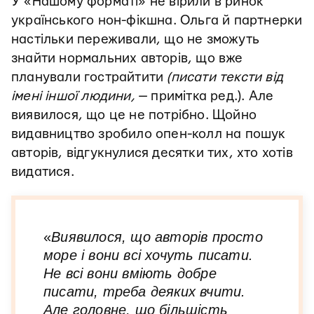
У «Нашому форматі» не вірили в ринок
українського нон-фікшна. Ольга й партнерки
настільки переживали, що не зможуть
знайти нормальних авторів, що вже
планували гострайтити
(писати тексти від
імені іншої людини,
— примітка ред.). Але
виявилося, що це не потрібно. Щойно
видавництво зробило опен-колл на пошук
авторів, відгукнулися десятки тих, хто хотів
видатися.
«
Виявилося, що авторів просто
море і вони всі хочуть писати.
Не всі вони вміють добре
писати, треба деяких вчити.
Але головне, що більшість