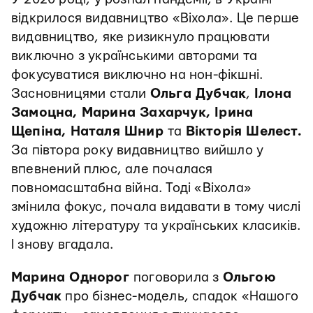
відкрилося видавництво «Віхола». Це перше
видавництво, яке ризикнуло працювати
виключно з українськими авторами та
фокусуватися виключно на нон-фікшні.
Засновницями стали
Ольга Дубчак
,
Ілона
Замоцна, Марина Захарчук, Ірина
Щепіна, Наталя Шнир
та
Вікторія Шелест.
За півтора року видавництво вийшло у
впевнений плюс, але почалася
повномасштабна війна. Тоді «Віхола»
змінила фокус, почала видавати в тому числі
художню літературу та українських класиків.
І знову вгадала.
Марина Однорог
поговорила з
Ольгою
Дубчак
про бізнес-модель, спадок «Нашого