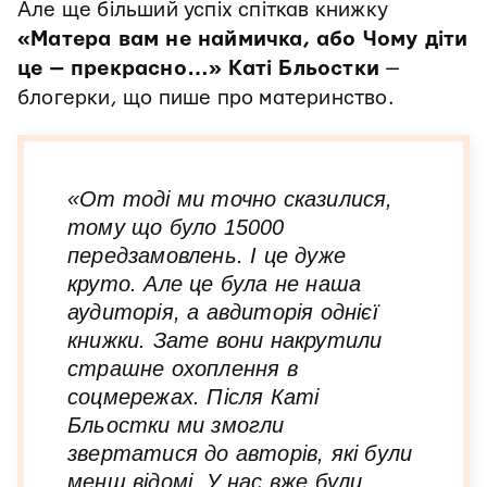
Але ще більший успіх спіткав книжку
«Матера вам не наймичка, або Чому діти
це — прекрасно…» Каті Бльостки
—
блогерки, що пише про материнство.
«От тоді ми точно сказилися,
тому що було 15000
передзамовлень. І це дуже
круто. Але це була не наша
аудиторія, а авдиторія однієї
книжки. Зате вони накрутили
страшне охоплення в
соцмережах. Після Каті
Бльостки ми змогли
звертатися до авторів, які були
менш відомі. У нас вже були