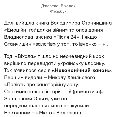
Джерело: Віхола/
Фейсбук
Далі вийшла книга Володимира Станчишина
«Емоційні гойдалки війни» та оповідання
Владислава Івченка «Після 24». І якщо
Станчишин «залетів» у топ, то Івченко — ні.
Тоді «Віхола» пішла на неочевидний крок і
вирішила перевидати українську класику.
Так з’явилася серія
«Неканонічний канон»
.
Першим видали — Миколу Хвильового
«Повість про санаторійну зону.
Сентиментальна історія… Я (романтика)».
За словами Ольги, уже на
передзамовленнях його розкупили.
Наступним — «Місто» Валеріана