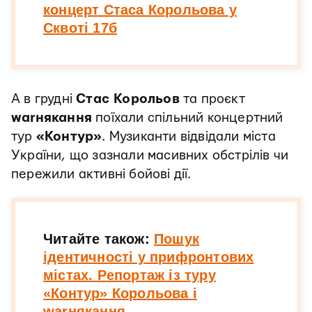
концерт Стаса Корольова у
Сквоті 17б
А в грудні
Стас Корольов
та проєкт
warнякання
поїхали спільний концертний
тур
«Контур»
. Музиканти відвідали міста
України, що зазнали масивних обстрілів чи
пережили активні бойові дії.
Читайте також:
Пошук
ідентичності у прифронтових
містах. Репортаж із туру
«Контур» Корольова і
warнякання