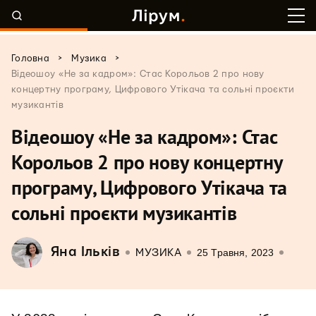
>
>
Головна
Музика
Відеошоу «Не за кадром»: Стас Корольов 2 про нову
концертну програму, Цифрового Утікача та сольні проєкти
музикантів
Відеошоу «Не за кадром»: Стас
Корольов 2 про нову концертну
програму, Цифрового Утікача та
сольні проєкти музикантів
Яна Ільків
25 Травня, 2023
МУЗИКА