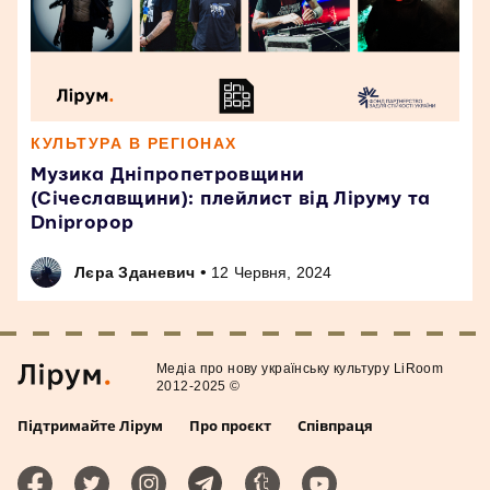
КУЛЬТУРА В РЕГІОНАХ
Музика Дніпропетровщини
(Січеславщини): плейлист від Ліруму та
Dnipropop
•
Лєра Зданевич
12 Червня, 2024
Медiа про нову українську культуру LiRoom
2012-2025 ©
Підтримайте Лірум
Про проєкт
Співпраця