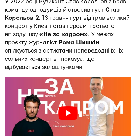
У 2022 році музикант Стас Корольов зібрав
команду однодумців й створив гурт
Стас
Корольов 2.
13 травня гурт відіграв великий
концерт у Києві і став героєм третього
епізоду шоу
«Не за кадром»
. У межах
проєкту журналіст
Рома Шишкін
спілкується з артистами напередодні їхніх
сольних концертів і показує, що
відбувається залаштунками.