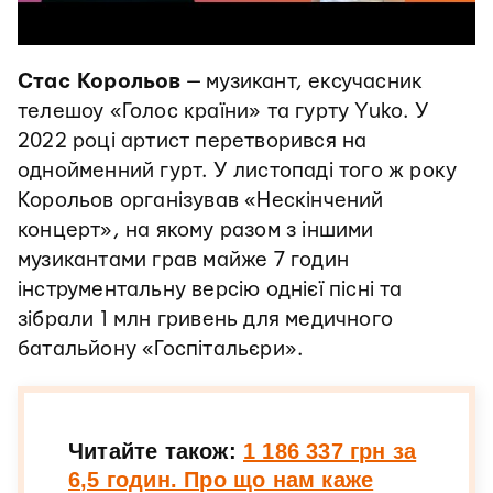
Стас Корольов
— музикант, ексучасник
телешоу «Голос країни» та гурту Yuko. У
2022 році артист перетворився на
однойменний гурт. У листопаді того ж року
Корольов організував «Нескінчений
концерт», на якому разом з іншими
музикантами грав майже 7 годин
інструментальну версію однієї пісні та
зібрали 1 млн гривень для медичного
батальйону «Госпітальєри».
Читайте також:
1 186 337 грн за
6,5 годин. Про що нам каже