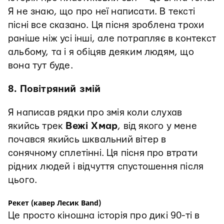
Я не знаю, що про неї написати. В тексті
пісні все сказано. Ця пісня зроблена трохи
раніше ніж усі інші, але потрапляє в контекст
альбому, та і я обіцяв деяким людям, що
вона тут буде.
8. Повітряний змій
Я написав рядки про змія коли слухав
якийсь трек
Вежі Хмар
, від якого у мене
почався якийсь шквальний вітер в
сонячному сплетінні. Ця пісня про втрати
рідних людей і відчуття спустошення після
цього.
Рекет (кавер Лесик Band)
Це просто кіношна історія про дикі 90-ті в