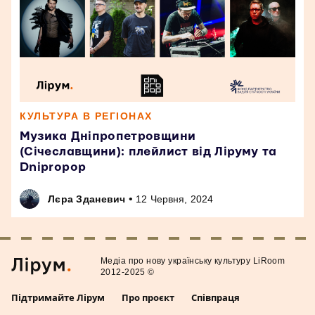
КУЛЬТУРА В РЕГІОНАХ
Музика Дніпропетровщини
(Січеславщини): плейлист від Ліруму та
Dnipropop
•
Лєра Зданевич
12 Червня, 2024
Медiа про нову українську культуру LiRoom
2012-2025 ©
Підтримайте Лірум
Про проєкт
Співпраця