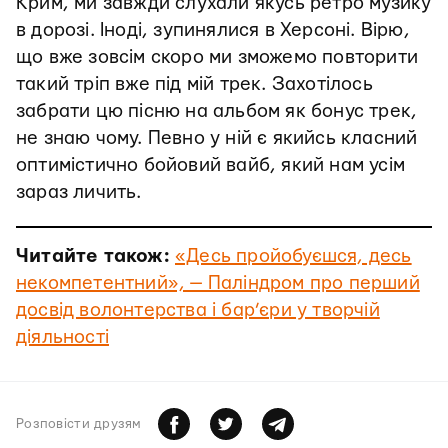
Крим, ми завжди слухали якусь ретро музику
в дорозі. Іноді, зупинялися в Херсоні. Вірю,
що вже зовсім скоро ми зможемо повторити
такий тріп вже під мій трек. Захотілось
забрати цю пісню на альбом як бонус трек,
не знаю чому. Певно у ній є якийсь класний
оптимістично бойовий вайб, який нам усім
зараз личить.
Читайте також:
«Десь пройобуєшся, десь
некомпетентний», — Паліндром про перший
досвід волонтерства і бар’єри у творчій
діяльності
Розповiсти друзям