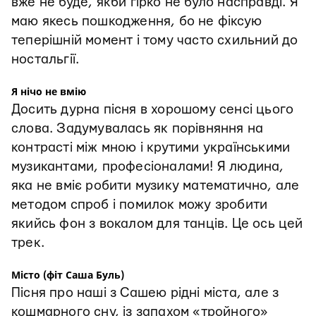
вже не буде, якби гірко не було насправді. Я
маю якесь пошкодження, бо не фіксую
теперішній момент і тому часто схильний до
ностальгії.
Я нічо не вмію
Досить дурна пісня в хорошому сенсі цього
слова. Задумувалась як порівняння на
контрасті між мною і крутими українськими
музикантами, професіоналами! Я людина,
яка не вміє робити музику математично, але
методом спроб і помилок можу зробити
якийсь фон з вокалом для танців. Це ось цей
трек.
Місто (фіт Саша Буль)
Пісня про наші з Сашею рідні міста, але з
кошмарного сну, із запахом «тройного»