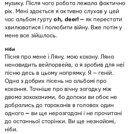
музику. Після чого робота лежала фактично
рік. Мені здається я активно слухав у цей
час альбом гурту
oh, deer!
—
як перестати
хвилюватися і полюбити війну. Вже потім у
мене все зійшлось.
Ніби
Пісня про мене і Ляну, мою кохану. Ляна
ненавидить вейпорвейв, а я зробив для неї
пісню десь в цьому напрямку. Я — геній.
Одна з добрих пісень на альбомі про
кохання. Точніше про вічну загадку між
двома закоханими, бо допоки ви обоє не
добрались до тараканів в головах один
одного
—
ви ще нерозгадані і не прочитані
до останньої сторінки. Ви ще незнайомі,
ніби.