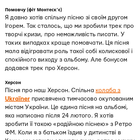
Помовчу (фіт Монтеск‘є)
Я давно хотів спільну пісню зі своїм другом
Ігорем. Так сталось, що ми зробили трек про
творчі кризи, про неможливість писати. У
таких випадках краще помовчати. Ця пісня
мала відігравати роль такої собі колискової і
спокійного виходу з альбому. Але бонусом
додався трек про Херсон.
Херсон
Пісня про наш Херсон. Спільна
колаба з
Ukraїner
присвячена тимчасово окупованим
містам України. Це єдина пісня на альбомі,
яка написана після 24 лютого. Я хотів
зробити її такою «радійною піснею» з Ретро
ФМ. Коли я з батьком їздив у дитинстві в