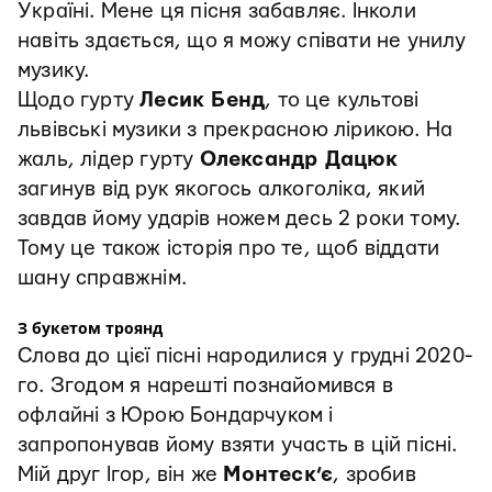
Україні. Мене ця пісня забавляє. Інколи
навіть здається, що я можу співати не унилу
музику.
Щодо гурту
Лесик Бенд
, то це культові
львівські музики з прекрасною лірикою. На
жаль, лідер гурту
Олександр Дацюк
загинув від рук якогось алкоголіка, який
завдав йому ударів ножем десь 2 роки тому.
Тому це також історія про те, щоб віддати
шану справжнім.
З букетом троянд
Слова до цієї пісні народилися у грудні 2020-
го. Згодом я нарешті познайомився в
офлайні з Юрою Бондарчуком і
запропонував йому взяти участь в цій пісні.
Мій друг Ігор, він же
Монтеск’є
, зробив