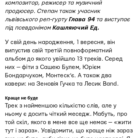
композитор, режисер та музичний
продюсер. Степан також учасник
львівського реп-гурту
Глава 94
та виступає
під псевдонімом
Кашляючий Ед.
У свій день народження, 1 вересня, він
випустив свій третій повноформатний
альбом до якого увійшло 13 треків. Серед
них — фіти з Сашею Булем, Юрієм
Бондарчуком, Монтеск’є. А також два
кавери: на Зеновія Гучка та Лесик Band.
Краще не буде
Трек з найменшою кількістю слів, але у
ньому є досить чіткий меседж. Мабуть, про
той скіл, якого в мене все ще немає — «жити
тут і зараз». Усвідомити, що краще ніж зараз