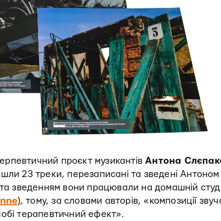
ерпевтичний проєкт музикантів
Антона Слєпак
ійшли 23 треки, перезаписані та зведені Антоном
 та зведенням вони працювали на домашній студі
nne
), тому, за словами авторів, «композиції звуч
собі терапевтичний ефект».