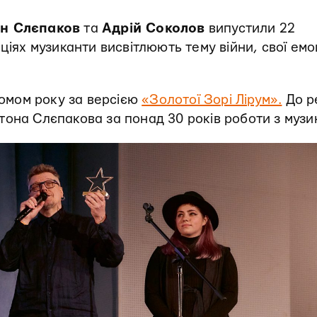
н Слєпаков
та
Адрій Соколов
випустили 22
ціях музиканти висвітлюють тему війни, свої емоц
омом року за версією
«Золотої Зорі Лірум».
До ре
тона Слєпакова за понад 30 років роботи з музи