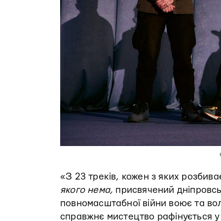
«З 23 треків, кожен з яких розбив
якого нема,
присвячений дніпровс
повномасштабної війни воює та во
справжнє мистецтво рафінується у 