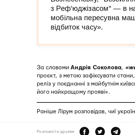
з Реф‘юджізасом“ — в н
мобільна пересувна маши
відбиток часу».
За словами
Андрія Соколова
,
«w
проєкт, з метою зафіксувати стани, 
реліз у поєднанні з майбутнім киї
його найкращому прояві».
Раніше Лірум розповідав, чиї укра
Розповiсти друзям