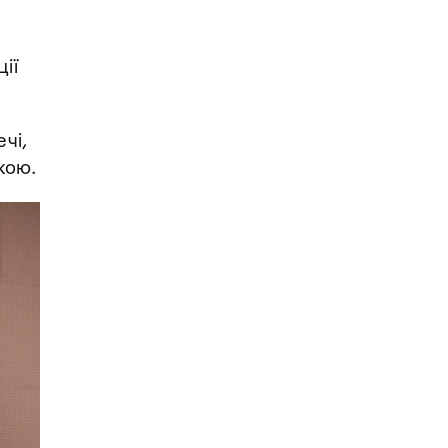
ії
чі,
кою.