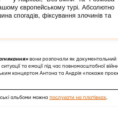
ашому європейському турі. Абсолютно
на спогадів, фіксування злочинів та
arнякання»
вони розпочали як документальний
ситуації та емоції під час повномасштабної війни
вським концертом Антона та Андрія «покаже проєк
їнські альбоми можна
послухати на платівках
.