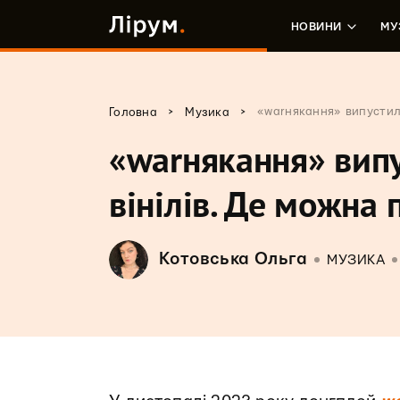
НОВИНИ
МУ
>
>
«warнякання» випустили
Головна
Музика
«warнякання» випу
вінілів. Де можна
Котовська Ольга
МУЗИКА