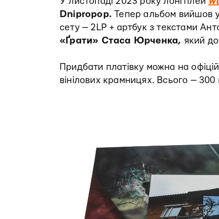
У листопаді 2023 року лонгплей
w
Dnipropop.
Тепер альбом вийшов у 
сету — 2LP + артбук з текстами Ан
«Ґрати» Стаса Юрченка,
який до
Придбати платівку можна на офіці
вінілових крамницях. Всього — 300 