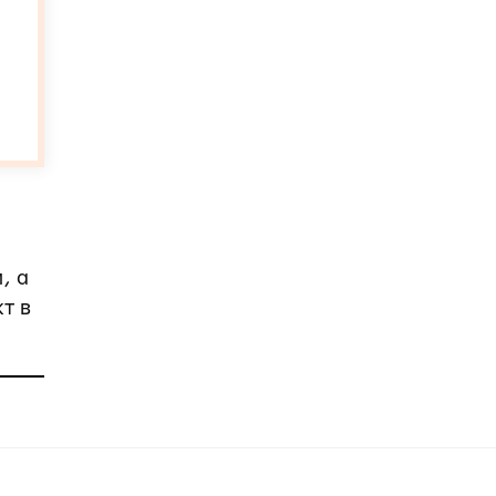
, а
т в