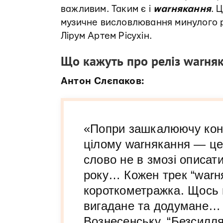
важливим. Таким є і
warнякання
. 
музичне висловлювання минулого 
Лірум Артем Рісухін.
Що кажуть про реліз warня
Антон Слєпаков:
«Попри зашкалюючу конц
цілому warнякання — це
слово не в змозі описат
року… Кожен трек “war
короткометражка. Щось 
вигадане та додумане… 
Вознесенську, “Безсилля