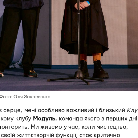
Фото: Оля Закревська
ає серце, мені особливо важливий і близький
Клу
ькому клубу
Модуль
, команда якого з перших дні
лонтерить. Ми живемо у час, коли мистецтво,
своїй життєтворчій функції, стає критично