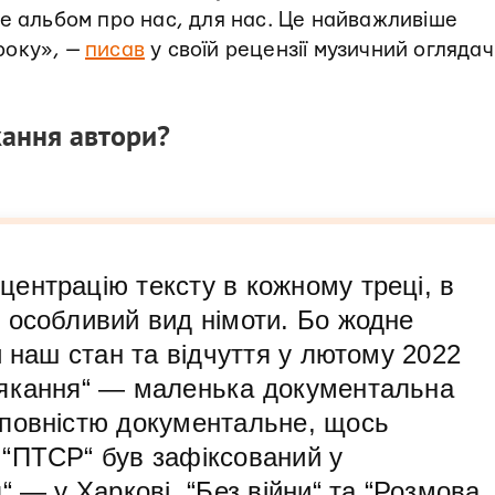
Це альбом про нас, для нас. Це найважливіше
року», —
писав
у своїй рецензії музичний оглядач
кання автори?
ентрацію тексту в кожному треці, в
 особливий вид німоти. Бо жодне
и наш стан та відчуття у лютому 2022
някання“ — маленька документальна
повністю документальне, щось
“ПТСР“ був зафіксований у
“ — у Харкові, “Без війни“ та “Розмова