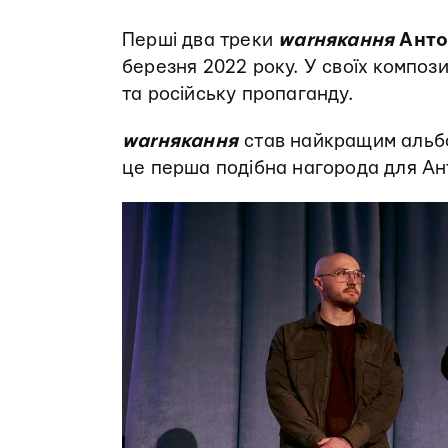
Перші два треки
warнякання
Анто
березня 2022 року. У своїх компози
та російську пропаганду.
warнякання
став найкращим альб
це перша подібна нагорода для Ан