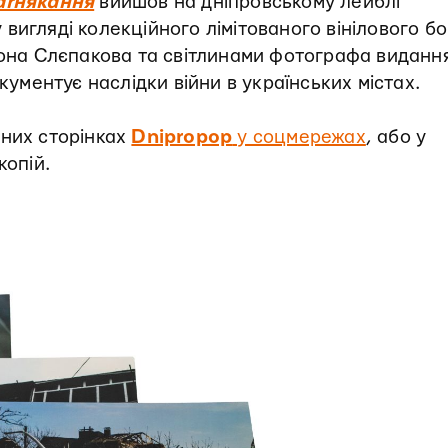
arнякання
вийшов на дніпровському лейблі
вигляді колекційного лімітованого вінілового бо
тона Слєпакова та світлинами фотографа виданн
кументує наслідки війни в українських містах.
йних сторінках
Dnipropop
у соцмережах
, або у
копій.