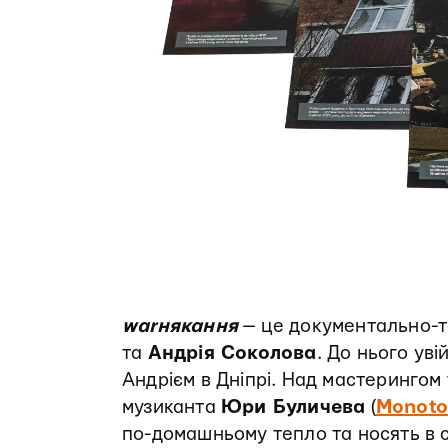
warнякання
— це документально-т
та
Андрія Соколова
. До нього ув
Андрієм в Дніпрі. Над мастерингом
музиканта
Юри Буличева
(
Monoto
по-домашньому тепло та носять в 