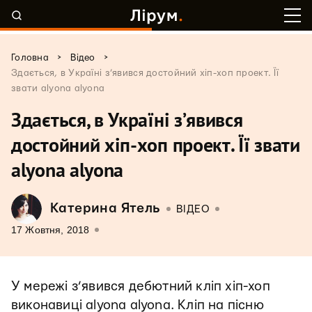
>
>
Головна
Відео
Здається, в Україні з’явився достойний хіп-хоп проект. Її
звати alyona alyona
Здається, в Україні з’явився
достойний хіп-хоп проект. Її звати
alyona alyona
Катерина Ятель
ВІДЕО
17 Жовтня, 2018
У мережі з’явився дебютний кліп хіп-хоп
виконавиці alyona alyona. Кліп на пісню