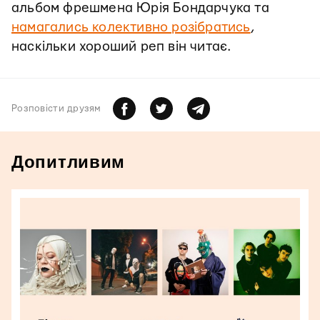
альбом фрешмена Юрія Бондарчука та
намагались колективно розібратись
,
наскільки хороший реп він читає.
Розповiсти друзям
Допитливим