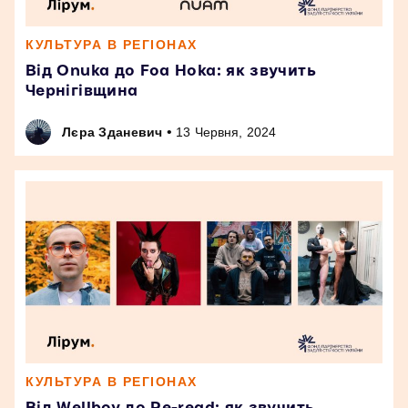
КУЛЬТУРА В РЕГІОНАХ
Від Onuka до Foa Hoka: як звучить
Чернігівщина
•
Лєра Зданевич
13 Червня, 2024
КУЛЬТУРА В РЕГІОНАХ
Від Wellboy до Re-read: як звучить