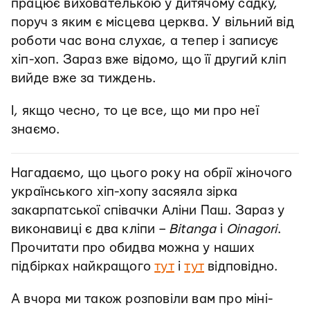
працює вихователькою у дитячому садку,
поруч з яким є місцева церква. У вільний від
роботи час вона слухає, а тепер і записує
хіп-хоп. Зараз вже відомо, що її другий кліп
вийде вже за тиждень.
І, якщо чесно, то це все, що ми про неї
знаємо.
Нагадаємо, що цього року на обрії жіночого
українського хіп-хопу засяяла зірка
закарпатської співачки Аліни Паш. Зараз у
виконавиці є два кліпи –
Bitanga
i
Oinagori
.
Прочитати про обидва можна у наших
підбірках найкращого
тут
і
тут
відповідно.
А вчора ми також розповіли вам про міні-