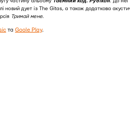
другу частину альбому
Таємний код. Рубікон
. До неї
слі новий дует із The Gitas, а також додаткова акусти
ерсія
Тримай мене
.
sic
та
Goole Play
.