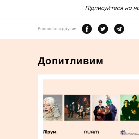
Підписуйтеся на н
Розповiсти друзям
Допитливим