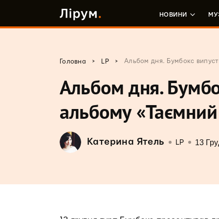
НОВИНИ
МУ
>
>
Альбом дня. Бумбокс випуст
Головна
LP
Альбом дня. Бумбо
альбому «Таємний
Катерина Ятель
13 Гру
LP