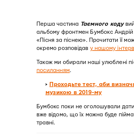
Перша частина
Таємного коду
вий
альбому фронтмен Бумбокс Андрій Х
«Пісня за піснею». Прочитати її м
окремо розповідав
у нашому інтер
Також ми обирали наші улюблені пі
посиланням
.
>
Проходьте тест, аби визнач
музикою в 2019-му
Бумбокс поки не оголошували дати 
вже відомо, що їх можна буде піймат
травні.