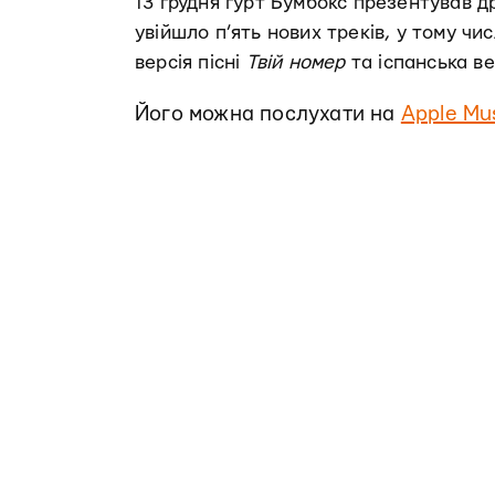
13 грудня гурт Бумбокс презентував 
увійшло п’ять нових треків, у тому чи
версія пісні
Твій номер
та іспанська в
Його можна послухати на
Apple Mu