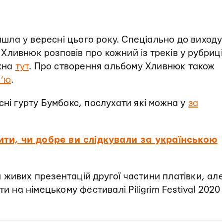
шла у вересні цього року. Спеціально до виход
ливнюк розповів про кожний із треків у рубриц
ожна
тут
. Про створення альбому Хливнюк також
в’ю
.
сні гурту Бумбокс, послухати які можна у
за
ити, чи добре ви слідкували за українською
живих презентацій другої частини платівки, ал
и на німецькому фестивалі Piligrim Festival 2020