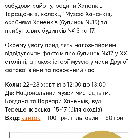
забудови району, родини Ханенків і
Терещенків, колекції Музею Ханенків,
особняка Ханенків (будинок №15) та
прибуткових будинків №13 та 17.
Окрему увагу приділять малознайомим
відвідувачам фактам про будинок №17 у XX
столітті, а також історії музею у часи Другої
світової війни та повоєнний час.
Коли:
22–23 жовтня з 12:00 до 13:00
Де:
Національний музей мистецтв ім.
Богдана та Варвари Ханенків, вул.
Терещенківська, 15-17 (біля сходів)
Вхід:
квиток
— 100 грн, пільговий — 50 грн