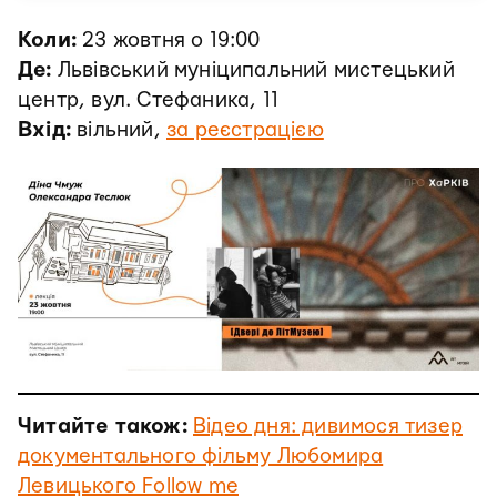
Коли:
23 жовтня о 19:00
Де:
Львівський муніципальний мистецький
центр, вул. Стефаника, 11
Вхід:
вільний,
за реєстрацією
Читайте також:
Відео дня: дивимося тизер
документального фільму Любомира
Левицького Follow me