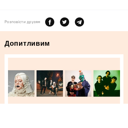
Розповiсти друзям
Допитливим
КУЛЬТУРА В РЕГІОНАХ