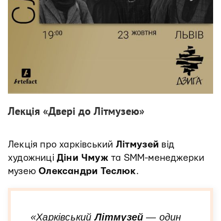
Лекція «Двері до Літмузею»
Лекція про харківський
Літмузей
від
художниці
Діни Чмуж
та SMM-менеджерки
музею
Олександри Теслюк
.
«Харківський
Літмузей
— один