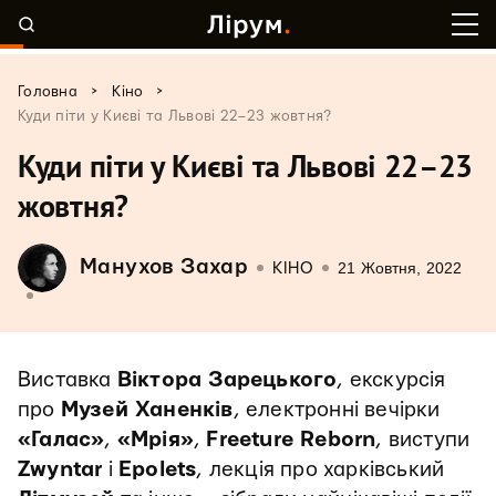
>
>
Головна
Кіно
Куди піти у Києві та Львові 22–23 жовтня?
Куди піти у Києві та Львові 22–23
жовтня?
Манухов Захар
21 Жовтня, 2022
КІНО
Виставка
Віктора Зарецького
, екскурсія
про
Музей Ханенків
, електронні вечірки
«Галас»
,
«Мрія»
,
Freeture Reborn
, виступи
Zwyntar
і
Epolets
, лекція про харківський