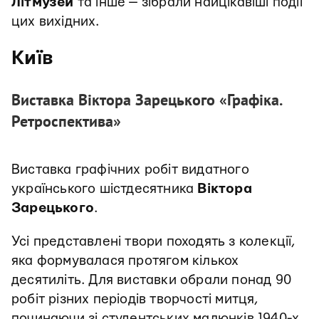
Літмузей
та інше — зібрали найцікавіші події
цих вихідних.
Київ
Виставка Віктора Зарецького «Графіка.
Ретроспектива»
Виставка графічних робіт видатного
українського шістдесятника
Віктора
Зарецького
.
Усі представлені твори походять з колекції,
яка формувалася протягом кількох
десятиліть. Для виставки обрали понад 90
робіт різних періодів творчості митця,
починаючи зі студентських малюнків 1940-х