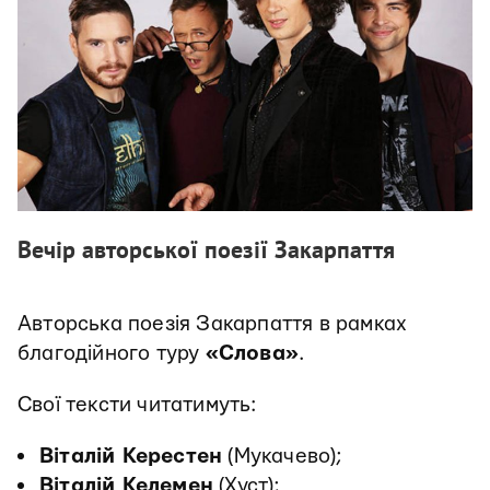
Вечір авторської поезії Закарпаття
Авторська поезія Закарпаття в рамках
благодійного туру
«
Слова
»
.
Свої тексти читатимуть:
Віталій Керестен
(Мукачево);
Віталій Келемен
(Хуст);