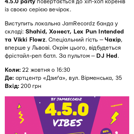
4.5.0 party
повертається до хіп-хоп коренів
із своєю серією вечірок.
Виступить локальна JamRecordz банда у
складі:
Shahid, Хонест, Lex Pun Intended
та Vikki Flowz
. Спеціальний гість —
Чакір
,
вперше у Львові. Окрім цього, відбудеться
фрістайл-реп батл. За пультом —
DJ Hed
.
Коли:
22 жовтня о 16:30
Де:
артцентр «Дзиґа», вул. Вірменська, 35
Вхід:
200 грн