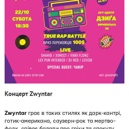
Концерт Zwyntar
Zwyntar
грає в таких стилях як дарк-кантрі,
готик-американа, саузерн-рок та мертво-
фолк, співає балади про гріхи та спокуту,