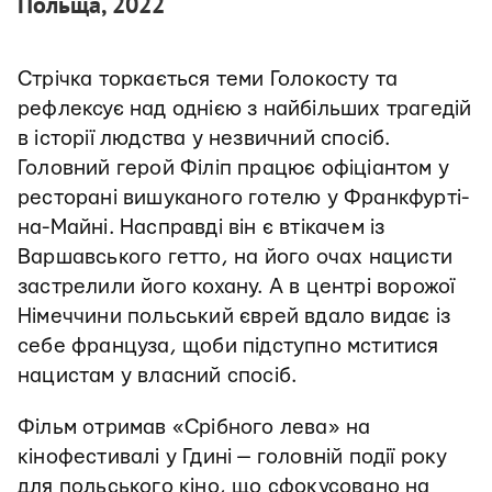
Польща, 2022
Стрічка торкається теми Голокосту та
рефлексує над однією з найбільших трагедій
в історії людства у незвичний спосіб.
Головний герой Філіп працює офіціантом у
ресторані вишуканого готелю у Франкфурті-
на-Майні. Насправді він є втікачем із
Варшавського гетто, на його очах нацисти
застрелили його кохану. А в центрі ворожої
Німеччини польський єврей вдало видає із
себе француза, щоби підступно мститися
нацистам у власний спосіб.
Фільм отримав «Срібного лева» на
кінофестивалі у Гдині — головній події року
для польського кіно, що сфокусовано на