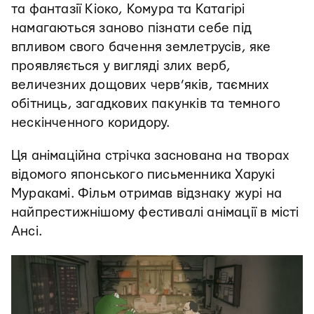
та фантазії Кіоко, Комура та Катагірі
намагаються заново пізнати себе під
впливом свого бачення землетрусів, яке
проявляється у вигляді злих верб,
величезних дощових черв’яків, таємних
обітниць, загадкових пакунків та темного
нескінченного коридору.
Ця анімаційна стрічка заснована на творах
відомого японського письменника Харукі
Муракамі. Фільм отримав відзнаку журі на
найпрестижнішому фестивалі анімації в місті
Ансі.