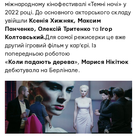
міжнародному кінофестивалі «Темні ночі» у
2022 році. До основного акторського складу
увійшли
Ксенія Хижняк, Максим
Панченко, Олексій Тритенко
та
Ігор
Колтовський.
Для самої режисерки це вже
другий ігровий фільм у кар’єрі. Із
попередньою роботою
«
Коли
падають
дерева
»,
Марися
Нікітюк
дебютувала на Берлінале.