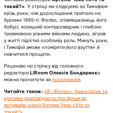
такий?»
. У стрічці ми слідкуємо за Тимофієм
крізь роки, чиє дорослішання припало на
буремні 1990-ті. Фелікс, співмешканець його
бабусі, колишній контррозвідник і глибоко
травмована різними війнами людина, зіграв
у житті підлітка особливу роль. Минуть роки,
і Тимофій зможе «поміряти його взуття» й
навчитися прощати.
Рецензію на стрічку від головного
редактора
LiRoom
Олексія Бондаренк
а
можна прочитати за
посиланням
.
Читайте також:
«Я і Фелікс». Ірина Цілик та
критики розповідають про фільм за
мотивами книги Артема Чеха «Хто ти
такий?»