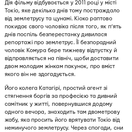
Дія фільму відбувається у 2011 році у місті
Токіо, яке декілька днів тому постраждало
від землетрусу та цунамі. Кіоко раптово
покидає свого чоловіка після того, як п’ять
днів поспіль безперестанку дивилася
репортажі про землетрус. Її безпорадний
чоловік Комура бере тижневу відпустку й
відправляється на північ, щоби доставити
двом молодим жінкам пакунок, про вміст
якого він не здогадується.
Його колега Катагірі, простий агент зі
стягнення боргів за професією та дивний
самітник у житті, повернувшися додому
одного вечора, знаходить там двометрову
жабу, яка просить його врятувати Токіо від
неминучого землетрусу. Через спогади, сни