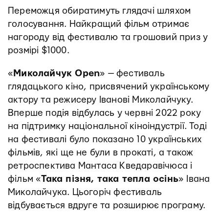
Переможця обиратимуть глядачі шляхом
голосування. Найкращий фільм отримає
нагороду від фестивалю та грошовий приз у
розмірі $1000.
«
Миколайчук Open
» — фестиваль
глядацького кіно, присвячений українському
актору та режисеру Іванові Миколайчуку.
Вперше подія відбулась у червні 2022 року
на підтримку національної кіноіндустрії. Тоді
на фестивалі було показано 10 українських
фільмів, які ще не були в прокаті, а також
ретроспектива Мантаса Кведаравічюса і
фільм «
Така пізня, така тепла осінь
» Івана
Миколайчука. Цьогоріч фестиваль
відбувається вдруге та розширює програму.