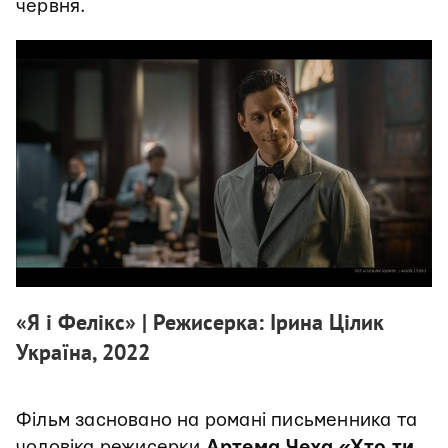
червня.
«Я і Фелікс» | Режисерка: Ірина Цілик
Україна, 2022
Фільм засновано на романі письменника та
чоловіка режисерки
Артема Чеха «Хто ти