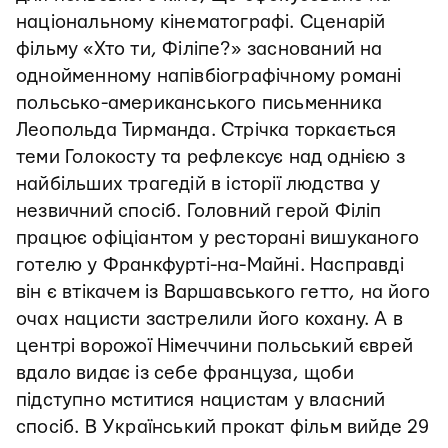
національному кінематографі. Сценарій
фільму «Хто ти, Філіпе?» заснований на
однойменному напівбіографічному романі
польсько-американського письменника
Леопольда Тирманда. Стрічка торкається
теми Голокосту та рефлексує над однією з
найбільших трагедій в історії людства у
незвичний спосіб. Головний герой Філіп
працює офіціантом у ресторані вишуканого
готелю у Франкфурті-на-Майні. Насправді
він є втікачем із Варшавського гетто, на його
очах нацисти застрелили його кохану. А в
центрі ворожої Німеччини польський єврей
вдало видає із себе француза, щоби
підступно мститися нацистам у власний
спосіб. В Український прокат фільм вийде 29