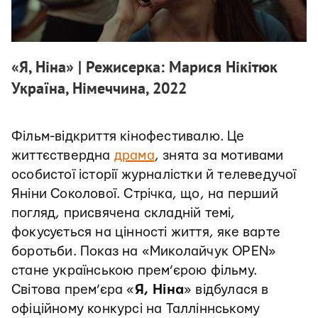
«Я, Ніна» | Режисерка: Марися Нікітюк
Україна, Німеччина, 2022
Фільм-відкриття кінофестивалю. Це
життєствердна
драма
, знята за мотивами
особистої історії журналістки й телеведучої
Яніни Соколової. Стрічка, що, на перший
погляд, присвячена складній темі,
фокусується на цінності життя, яке варте
боротьби. Показ на «Миколайчук OPEN»
стане українською прем’єрою фільму.
Світова прем’єра «
Я, Ніна
» відбулася в
офіційному конкурсі на Талліннському