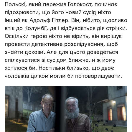
Польскі, який пережив Голокост, починає
підозрювати, що його новий сусід ніхто
інший як Адольф Гітлер. Він, нібито, щасливо
втік до Колумбії, де і відбувається дія стрічки.
Оскільки герою ніхто не вірить, він вирішує
провести детективне розслідування, щоб
знайти докази. Але для цього доведеться
спілкуватися зі сусідом ближче, ніж йому
хотілося би. Настільки близько, що двоє
чоловіків цілком могли би потоваришувати.