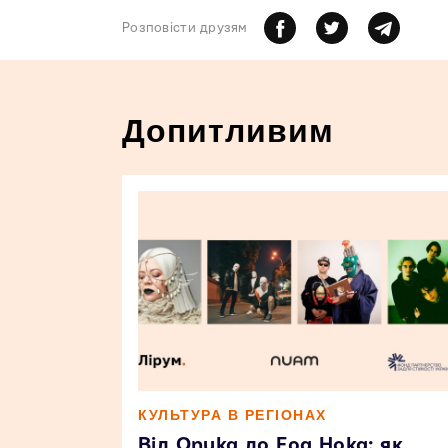
Розповiсти друзям
Допитливим
КУЛЬТУРА В РЕГІОНАХ
Від Onuka до Foa Hoka: як