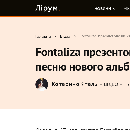
НОВИНИ
МУ
>
>
Fontaliza презентовали 
Головна
Відео
Fontaliza презент
песню нового аль
Катерина Ятель
17
ВІДЕО