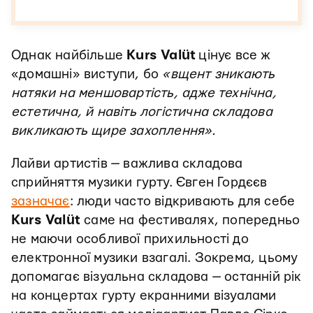
Однак найбільше
Kurs Valüt
цінує все ж
«домашні» виступи, бо
«вщент зникають
натяки на меншовартість, адже технічна,
естетична, й навіть логістична складова
викликають щире захоплення».
Лайви артистів — важлива складова
сприйняття музики гурту. Євген Гордєєв
зазначає
: люди часто відкривають для себе
Kurs Valüt
саме на фестивалях, попередньо
не маючи особливої прихильності до
електронної музики взагалі. Зокрема, цьому
допомагає візуальна складова — останній рік
на концертах гурту екранними візуалами