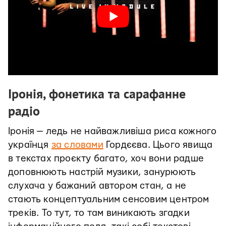
Іронія, фонетика та сарафанне
радіо
Іронія — ледь не найважливіша риса кожного
українця
за словами
Гордєєва. Цього явища
в текстах проєкту багато, хоч вони радше
доповнюють настрій музики, занурюють
слухача у бажаний автором стан, а не
стають концептуальним сенсовим центром
треків. То тут, то там виникають згадки