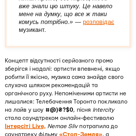
вже знали цю штуку. Це навело
мене на думку, що все ж таки
комусь потрібно.
»
—
розповідає
музикант.
Концепт відсутності серйозного промо
зберігся і надалі: артисти впевнені, якщо
робити її якісно, музика сама знайде свого
слухача шляхом рекомендацій та
органічного руху. Непоміченими артисти не
лишалися: Телебачення Торонто покликало
на лайв у шоу
#@)₴?$0
, пісня
Intercity
стала саундтреком онлайн-фестивалю
Інтерсіті Live,
Nemae Sliv
потрапила до
саундтреку фільму
«Стоп-Земля»
, а