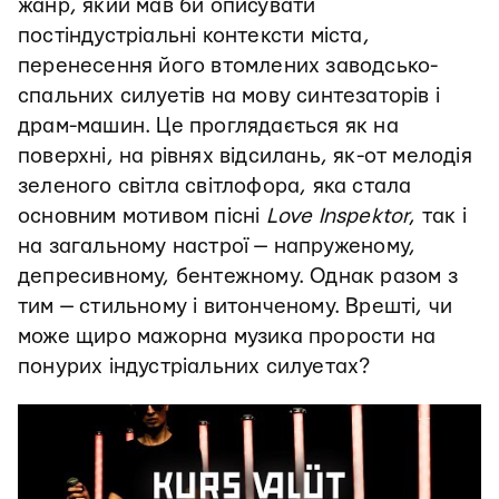
жанр, який мав би описувати
постіндустріальні контексти міста,
перенесення його втомлених заводсько-
спальних силуетів на мову синтезаторів і
драм-машин. Це проглядається як на
поверхні, на рівнях відсилань, як-от мелодія
зеленого світла світлофора, яка стала
основним мотивом пісні
Love Inspektor
, так і
на загальному настрої — напруженому,
депресивному, бентежному. Однак разом з
тим — стильному і витонченому. Врешті, чи
може щиро мажорна музика прорости на
понурих індустріальних силуетах?