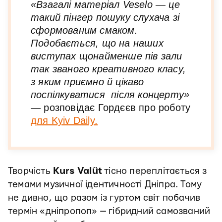
«Взагалі матеріал Veselo — це
такий пінгер пошуку слухача зі
сформованим смаком.
Подобається, що на наших
виступах щонайменше пів зали
так званого креативного класу,
з яким приємно й цікаво
поспілкуватися після концерту»
— розповідає Гордєєв про роботу
для Kyiv Daily.
Творчість
Kurs Valüt
тісно переплітається з
темами музичної ідентичності Дніпра. Тому
не дивно, що разом із гуртом світ побачив
термін «дніпропоп» — гібридний самозваний