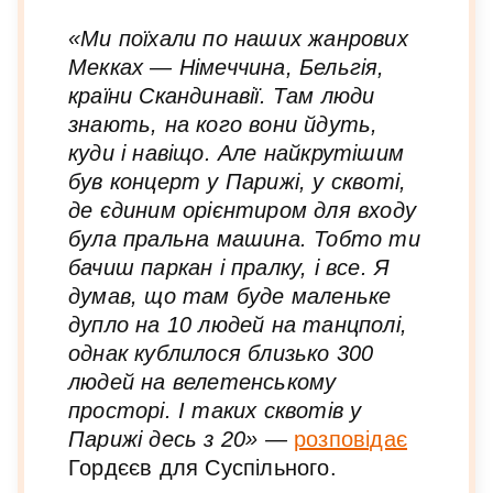
«Ми поїхали по наших жанрових
Мекках — Німеччина, Бельгія,
країни Скандинавії. Там люди
знають, на кого вони йдуть,
куди і навіщо. Але найкрутішим
був концерт у Парижі, у сквоті,
де єдиним орієнтиром для входу
була пральна машина. Тобто ти
бачиш паркан і пралку, і все. Я
думав, що там буде маленьке
дупло на 10 людей на танцполі,
однак кублилося близько 300
людей на велетенському
просторі. І таких сквотів у
Парижі десь з 20» —
розповідає
Гордєєв для Суспільного.