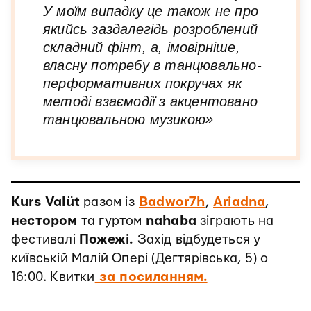
У моїм випадку це також не про
якийсь заздалегідь розроблений
складний фінт, а, імовірніше,
власну потребу в танцювально-
перформативних покручах як
методі взаємодії з акцентовано
танцювальною музикою»
Kurs Valüt
разом із
Badwor7h
,
Ariadna
,
нестором
та гуртом
nahaba
зіграють на
фестивалі
Пожежі.
Захід відбудеться у
київській Малій Опері (Дегтярівська, 5) о
16:00. Квитки
за посиланням.