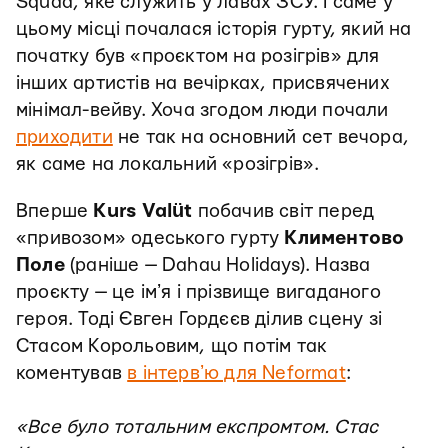
Squad, яке служить у лавах ЗСУ. І саме у
цьому місці почалася історія гурту, який на
початку був «проєктом на розігрів» для
інших артистів на вечірках, присвячених
мінімал-вейву. Хоча згодом люди почали
приходити
не так на основний сет вечора,
як саме на локальний «розігрів».
Вперше
Kurs Valüt
побачив світ перед
«привозом» одеського гурту
Климентово
Поле
(раніше — Dahau Holidays). Назва
проєкту — це імʼя і прізвище вигаданого
героя. Тоді Євген Гордєєв ділив сцену зі
Стасом Корольовим, що потім так
коментував
в інтервʼю для Neformat
:
«Все було тотальним експромтом. Стас