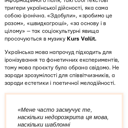
інформаційного поля, такі собі текстові
тригери української дійсності, яка сама
собою іронічна. «Здобули», «зробимо це
разом», «швидкогроші», «за основу і в
цілому» — так соціокультурні явища
просочуються в музику
Kurs Valüt.
Українська мова напрочуд підходить для
іронізування та фонетичних експериментів,
тому мова проєкту була обрана свідомо. Не
заради зрозумілості для співвітчизників, а
заради естетики і поетичної мелодійності.
«Мене часто засмучує те,
наскільки недорозкрита ця мова,
наскільки шаблонні