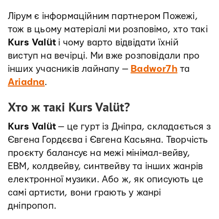
Лірум є інформаційним партнером Пожежі,
тож в цьому матеріалі ми розповімо, хто такі
Kurs Valüt
і чому варто відвідати їхній
виступ на вечірці. Ми вже розповідали про
інших учасників лайнапу —
Badwor7h
та
Ariadna
.
Хто ж такі Kurs Valüt?
Kurs Valüt
— це гурт із Дніпра, складається з
Євгена Гордєєва і Євгена Касьяна. Творчість
проєкту балансує на межі мінімал-вейву,
EBM, колдвейву, синтвейву та інших жанрів
електронної музики. Або ж, як описують це
самі артисти, вони грають у жанрі
дніпропоп.