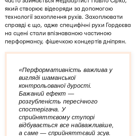
часто займається медіаартист Павло Сірко,
який створює відеоряди за допомогою
технології захоплення рухів. Захоплювати
справді є що, адже специфічні рухи Гордєєва
на сцені стали впізнаваною частиною
перформансу, фішечкою концертів дніпрян.
«Перформативність важлива у
вигляді шаманської
контрольованої дурості.
Бажаний ефект —
розгубленість пересічного
спостерігача. У
сприйняттєвому ступорі
відбувається все найважливіше,
а саме — сприйняттєвий зсув.