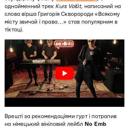
однойменний трек
Kurs Valüt,
написаний на
слова вірша Григорія Скворороди «Всякому
місту звичай і права…»
став популярним в
тіктоці.
Врешті за рекомендаціями гурт і потрапив
на німецький вініловий лейбл
No Emb