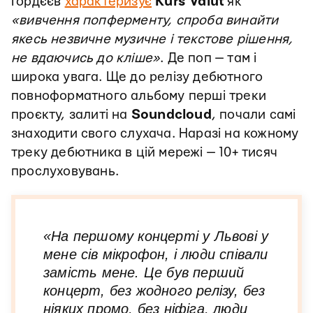
Гордєєв
характеризує
Kurs Valüt
як
«вивчення попферменту, спроба винайти
якесь незвичне музичне і текстове рішення,
не вдаючись до кліше»
. Де поп — там і
широка увага. Ще до релізу дебютного
повноформатного альбому перші треки
проєкту, залиті на
Soundcloud
, почали самі
знаходити свого слухача. Наразі на кожному
треку дебютника в цій мережі — 10+ тисяч
прослуховувань.
«
На першому концерті у Львові у
мене сів мікрофон, і люди співали
замість мене. Це був перший
концерт, без жодного релізу, без
ніяких промо, без ніфіга, люди