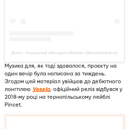
Допис, поширений ▪️Митцівня Module▪️ (@modulednipro)
Музика для, як тоді здавалося, проєкту на
один вечір була написана за тиждень.
Згодом цей матеріал увійшов до дебютного
лонгплею
Veselo
, офіційний реліз відбувся у
2018-му році на тернопільському лейблі
Pincet.