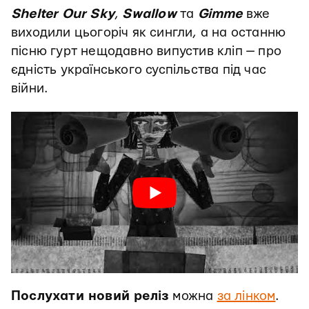
Shelter Our Sky
,
Swallow
та
Gimme
вже
виходили цьогоріч як сингли, а на останню
пісню гурт нещодавно випустив кліп — про
єдність українського суспільства під час
війни.
Послухати новий реліз
можна
за лінком
.