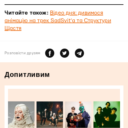
Читайте також:
Відео дня: дивимося
анімацію на трек SadSvit’а та Структури
Щастя
Розповiсти друзям
Допитливим