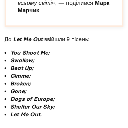
всьому світі»
, — поділився
Марк
Марчик
.
До
Let Me Out
ввійшли 9 пісень:
You Shoot Me;
Swallow;
Beat Up;
Gimme;
Broken;
Gone;
Dogs of Europe;
Shelter Our Sky;
Let Me Out.