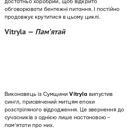
достатньо хоробрий, щоб відкрито
обговорювати бентежні питання. І постійно
продовжує крутитися в цьому циклі.
Vitryla —
Пам’ятай
Виконавець із Сумщини
Vitryla
випустив
сингл, присвячений митцям епохи
розстріляного відродження. Це звернення до
сучасників з однією лише настановою –
пам’ятати про них.