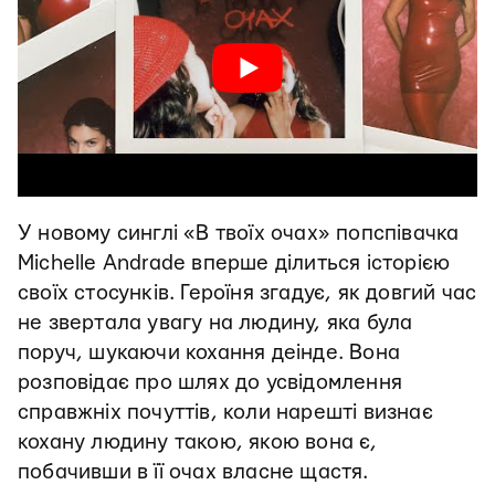
У новому синглі «В твоїх очах» попспівачка
Michelle Andrade вперше ділиться історією
своїх стосунків. Героїня згадує, як довгий час
не звертала увагу на людину, яка була
поруч, шукаючи кохання деінде. Вона
розповідає про шлях до усвідомлення
справжніх почуттів, коли нарешті визнає
кохану людину такою, якою вона є,
побачивши в її очах власне щастя.