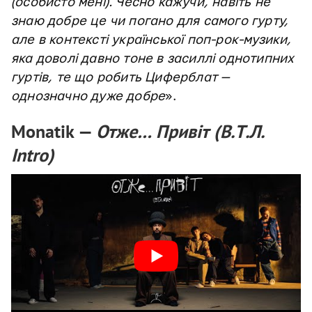
(особисто мені). Чесно кажучи, навіть не
знаю добре це чи погано для самого гурту,
але в контексті української поп-рок-музики,
яка доволі давно тоне в засиллі однотипних
гуртів, те що робить Циферблат —
однозначно дуже добре
».
Monatik —
Отже… Привіт (В.Т.Л.
Intro)