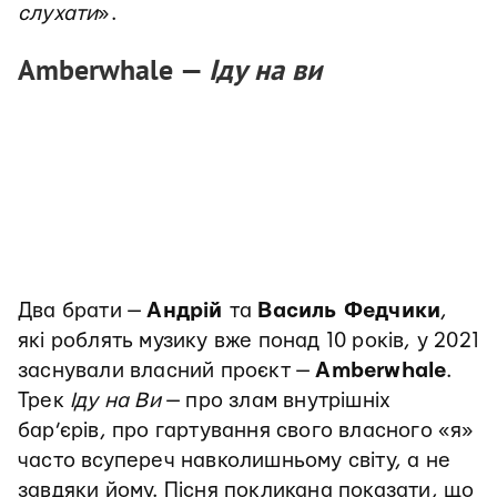
слухати
».
Amberwhale —
Іду на ви
Два брати —
Андрій
та
Василь Федчики
,
які роблять музику вже понад 10 років, у 2021
заснували власний проєкт —
Amberwhale
.
Трек
Іду на Ви
— про злам внутрішніх
бар’єрів, про гартування свого власного «я»
часто всупереч навколишньому світу, а не
завдяки йому. Пісня покликана показати, що