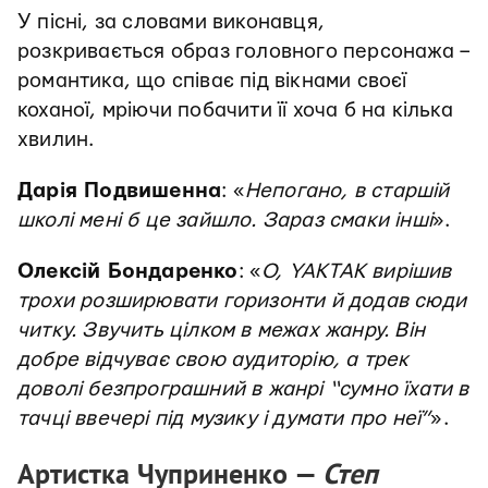
У пісні, за словами виконавця,
розкривається образ головного персонажа –
романтика, що співає під вікнами своєї
коханої, мріючи побачити її хоча б на кілька
хвилин.
Дарія Подвишенна
: «
Непогано, в старшій
школі мені б це зайшло. Зараз смаки інші
».
Олексій Бондаренко
: «
О, YAKTAK вирішив
трохи розширювати горизонти й додав сюди
читку. Звучить цілком в межах жанру. Він
добре відчуває свою аудиторію, а трек
доволі безпрограшний в жанрі “сумно їхати в
тачці ввечері під музику і думати про неї”
».
Артистка Чуприненко —
Степ