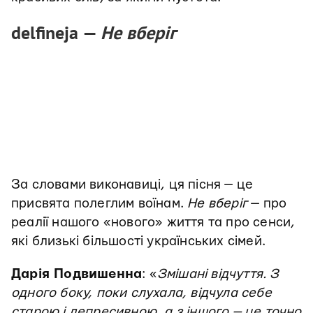
delfineja —
Не вберіг
За словами виконавиці, ця пісня — це
присвята полеглим воїнам.
Не вберіг
— про
реалії нашого «нового» життя та про сенси,
які близькі більшості українських сімей.
Дарія Подвишенна
: «
Змішані відчуття. З
одного боку, поки слухала, відчула себе
старою і депресивною, а з іншого — це точно