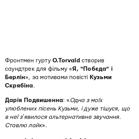
Фронтмен гурту
O.Torvald
створив
саундтрек для фільму «
Я, “Побєда” і
Берлін
», за мотивами повісті
Кузьми
Скрябіна
.
Дарія Подвишенна
: «
Одна з моїх
улюблених пісень Кузьми, і дуже тішуся, що
в неї зʼявилося альтернативне звучання.
Ставлю лайк
».