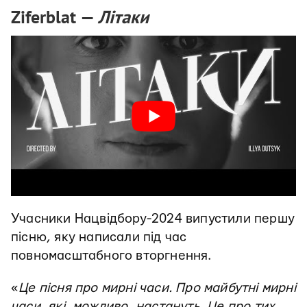
Ziferblat —
Літаки
Учасники Нацвідбору-2024 випустили першу
пісню, яку написали під час
повномасштабного вторгнення.
«
Це пісня про мирні часи. Про майбутні мирні
часи, які, можливо, настануть. Це про тих,