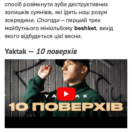
спосіб розімкнути зуби деструктивних
залишків сумнівів, які їдять наш розум
зсередини.
Спогади
— перший трек
майбутнього мініальбому
beshket
, вихід
якого відбудеться цієї весни.
Yaktak —
10 поверхів