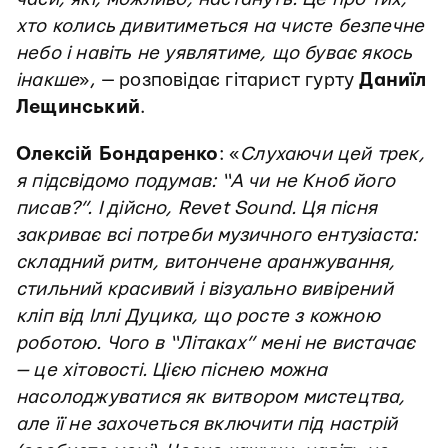
хто колись дивитиметься на чисте безпечне
небо і навіть не уявлятиме, що буває якось
інакше
», — розповідає гітарист гурту
Даниїл
Лещинський
.
Олексій Бондаренко
: «
Слухаючи цей трек,
я підсвідомо подумав: “А чи не Кноб його
писав?”. І дійсно, Revet Sound. Ця пісня
закриває всі потреби музичного ентузіаста:
складний ритм, витончене аранжування,
стильний красивий і візуально вивірений
кліп від Іллі Дуцика, що росте з кожною
роботою. Чого в “Літаках” мені не вистачає
— це хітовості. Цією піснею можна
насолоджуватися як витвором мистецтва,
але її не захочеться включити під настрій