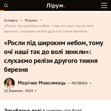
>
>
Головна
Музика
«Росли під широким небом, тому очі наші так до волі
звикли»: слухаємо релізи другого тижня березня
«Росли під широким небом, тому
очі наші так до волі звикли»:
слухаємо релізи другого тижня
березня
Марічка Максимець
МУЗИКА
15 Березня, 2024
Загублена лолі
в новому альбомі