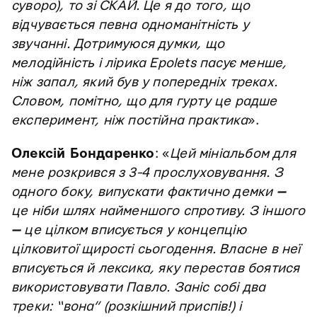
суворо), то зі СКАЙ. Це я до того, що
відчувається певна одноманітність у
звучанні. Дотримуюся думки, що
мелодійність і лірика Epolets пасує менше,
ніж запал, який був у попередніх треках.
Словом, помітно, що для гурту це радше
експеримент, ніж постійна практика
».
Олексій Бондаренко
: «
Цей мініальбом для
мене розкрився з 3-4 прослуховування. З
одного боку, випускати фактично демки
—
це ніби шлях найменшого спротиву. З іншого
—
це цілком вписується у концепцію
цілковитої щирості сьогодення. Власне в неї
вписується й лексика, яку перестав боятися
використовувати Павло. Заніс собі два
треки: “вона” (розкішний приспів!) і