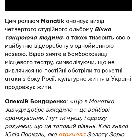
Цим релізом
Monatik
анонсує вихід
четвертого студійного альбому
Вічно
танцююча людина
, а також тизерить свою
майбутню відеороботу з однойменною
назвою. Відео зняте в бомбосховищі
місцевого театру, символізуючи, що не
дивлячися на постійні обстріли та ракетні
атаки з боку Росії, культурне життя в Україні
продовжує жити.
Олексій Бондаренко
: «
Що в Монатіка
завжди добре виходило — це вайбові
аранжування. І тут ти чуєш, і одразу
розумієш, що це топовий рівень. Кліп зняла
Юлія Паскаль, яка
отримала
Золоту Зорю