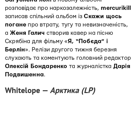
розповідає про наркозалежність,
mercurikill
записав спільний альбом із
Скажи щось
погане
про втрату, тугу та невизначеність,
а
Женя Галич
створив кавер на пісню
Скрябіна для фільму «
Я, “Побєда” і
Берлін
». Релізи другого тижня березня
слухають та коментують головний редактор
Олексій Бондаренко
та журналістка
Дарія
Подвишенна
.
Whitelope —
Арктика (LP)