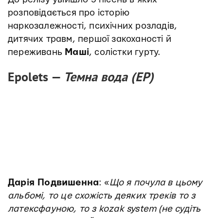
розповідається про історію
наркозалежності, психічних розладів,
дитячих травм, першої закоханості й
переживань
Маші
, солістки гурту.
Epolets —
Темна вода (EP)
Дарія Подвишенна
: «
Що я почула в цьому
альбомі, то це схожість деяких треків то з
латексфауною, то з kozak system (не судіть