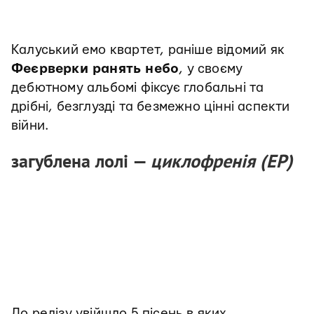
Калуський емо квартет, раніше відомий як
Феєрверки ранять небо
, у своєму
дебютному альбомі фіксує глобальні та
дрібні, безглузді та безмежно цінні аспекти
війни.
загублена лолі —
циклофренія (ЕР)
До релізу увійшло 5 пісень в яких