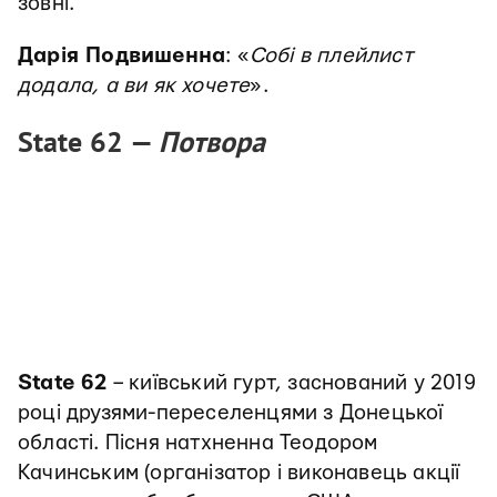
зовні.
Дарія Подвишенна
: «
Собі в плейлист
додала, а ви як хочете
».
State 62 —
Потвора
State 62
– київський гурт, заснований у 2019
році друзями-переселенцями з Донецької
області. Пісня натхненна Теодором
Качинським (організатор і виконавець акції