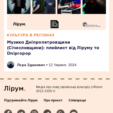
КУЛЬТУРА В РЕГІОНАХ
Музика Дніпропетровщини
(Січеславщини): плейлист від Ліруму та
Dnipropop
•
Лєра Зданевич
12 Червня, 2024
Медiа про нову українську культуру LiRoom
2012-2025 ©
Підтримайте Лірум
Про проєкт
Співпраця