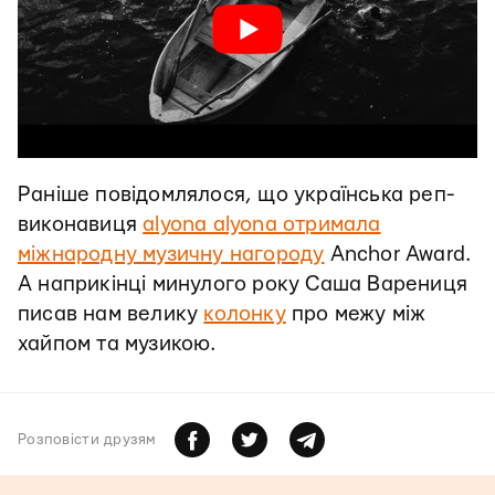
Раніше повідомлялося, що українська реп-
виконавиця
alyona alyona отримала
міжнародну музичну нагороду
Anchor Award.
А наприкінці минулого року Саша Варениця
писав нам велику
колонку
про межу між
хайпом та музикою.
Розповiсти друзям