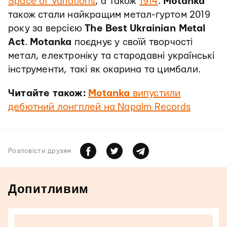
Space of Variations
, а також
1914
.
Motanka
також стали найкращим метал-гуртом 2019
року за версією
The Best Ukrainian Metal
Act
.
Motanka
поєднує у своїй творчості
метал, електроніку та стародавні українські
інструменти, такі як окарина та цимбали.
Читайте також:
Motanka
випустили
дебютний лонгплей на Napalm Records
Розповiсти друзям
Допитливим