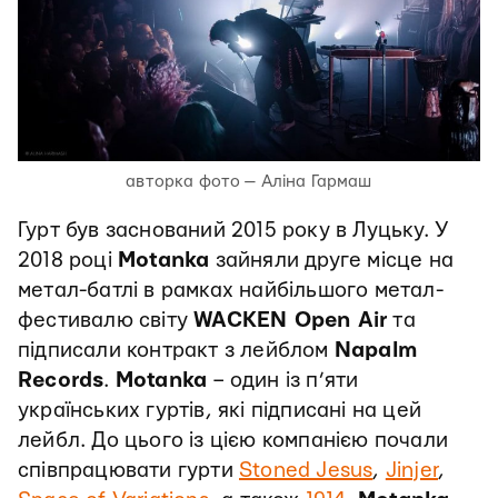
авторка фото — Аліна Гармаш
Гурт був заснований 2015 року в Луцьку. У
2018 році
Motanka
зайняли друге місце на
метал-батлі в рамках найбільшого метал-
фестивалю світу
WACKEN Open Air
та
підписали контракт з лейблом
Napalm
Records
.
Motanka
– один із п’яти
українських гуртів, які підписані на цей
лейбл. До цього із цією компанією почали
співпрацювати гурти
Stoned Jesus
,
Jinjer
,