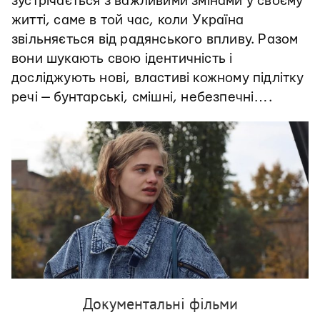
зустрічається з важливими змінами у своєму
житті, саме в той час, коли Україна
звільняється від радянського впливу. Разом
вони шукають свою ідентичність і
досліджують нові, властиві кожному підлітку
речі — бунтарські, смішні, небезпечні….
Документальні фільми