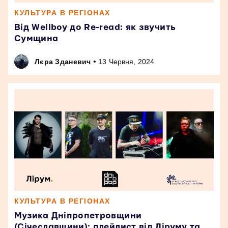
КУЛЬТУРА В РЕГІОНАХ
Від Wellboy до Re-read: як звучить
Сумщина
•
Лєра Зданевич
13 Червня, 2024
КУЛЬТУРА В РЕГІОНАХ
Музика Дніпропетровщини
(Січеславщини): плейлист від Ліруму та