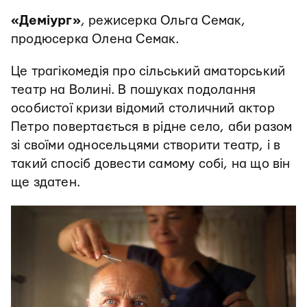
«Деміург»
, режисерка Ольга Семак,
продюсерка Олена Семак.
Це трагікомедія про сільський аматорський
театр на Волині. В пошуках подолання
особистої кризи відомий столичний актор
Петро повертається в рідне село, аби разом
зі своїми односельцями створити театр, і в
такий спосіб довести самому собі, на що він
ще здатен.