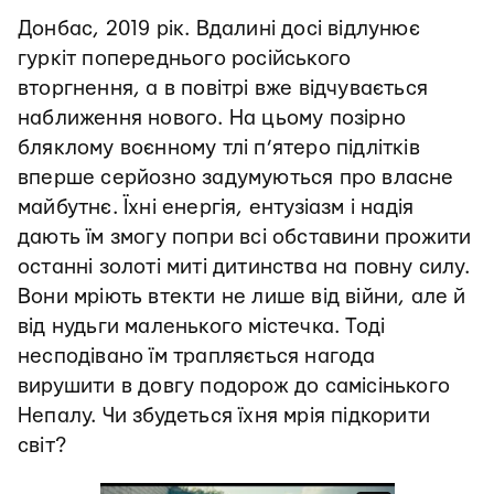
Донбас, 2019 рік. Вдалині досі відлунює
гуркіт попереднього російського
вторгнення, а в повітрі вже відчувається
наближення нового. На цьому позірно
бляклому воєнному тлі п’ятеро підлітків
вперше серйозно задумуються про власне
майбутнє. Їхні енергія, ентузіазм і надія
дають їм змогу попри всі обставини прожити
останні золоті миті дитинства на повну силу.
Вони мріють втекти не лише від війни, але й
від нудьги маленького містечка. Тоді
несподівано їм трапляється нагода
вирушити в довгу подорож до самісінького
Непалу. Чи збудеться їхня мрія підкорити
світ?