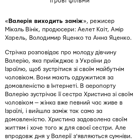
Ігрові фільми
«
Валерія виходить заміж
», режисер
Мікаль Вінік, продюсери: Аелет Каіт, Амір
Харель, Володимир Яценко та Анна Яценко.
Стрічка розповідає про молоду дівчину
Валерію, яка приїжджає з України до
Ізраїлю, щоб зустрітися зі своїм майбутнім
чоловіком. Вони мають одружитися за
домовленістю в Інтернеті. В аеропорту
Валерію зустрічає її сестра Христина зі своїм
чоловіком — жінка вже певний час живе в
Ізраїлі, і вийшла заміж так само за
домовленістю. Христина задоволена своїм
життям і хоче того ж для своєї сестри. Але
впродовж дня у Валерії з’являються сумніви.