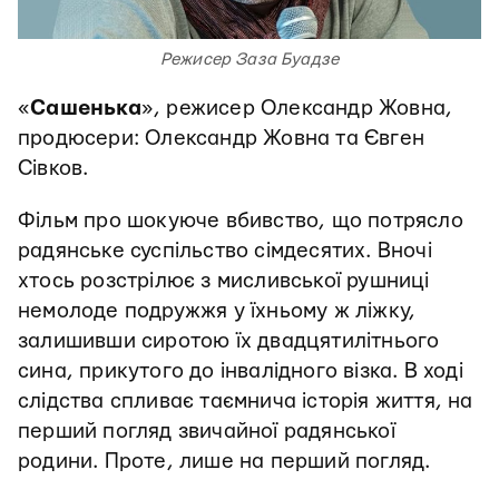
Режисер Заза Буадзе
«
Сашенька
», режисер Олександр Жовна,
продюсери: Олександр Жовна та Євген
Сівков.
Фільм про шокуюче вбивство, що потрясло
радянське суспільство сімдесятих. Вночі
хтось розстрілює з мисливської рушниці
немолоде подружжя у їхньому ж ліжку,
залишивши сиротою їх двадцятилітнього
сина, прикутого до інвалідного візка. В ході
слідства спливає таємнича історія життя, на
перший погляд звичайної радянської
родини. Проте, лише на перший погляд.