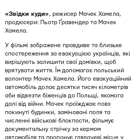
«Звідки куди»
, режисер Мачек Хамела,
продюсери: Пьотр Ґравендер та Мачек
Хамела.
У фільмі зображене правдиве та близьке
спостереження за евакуацією українців, які
вирішують залишити свої домівки, щоб
врятувати життя. Їм допомагає польський
волонтер Мачек Хамела. Його евакуаційний
автомобіль долає десятки тисяч кілометрів
аби відвезти біженців до Польщі, якомога
далі від війни. Мачек проїжджає повз
покинуті будинки, заміновані поля та
численні військові блокпости, фільмує
документальну стрічку за кермом
автомобіля та пропонує глядачеві місце у