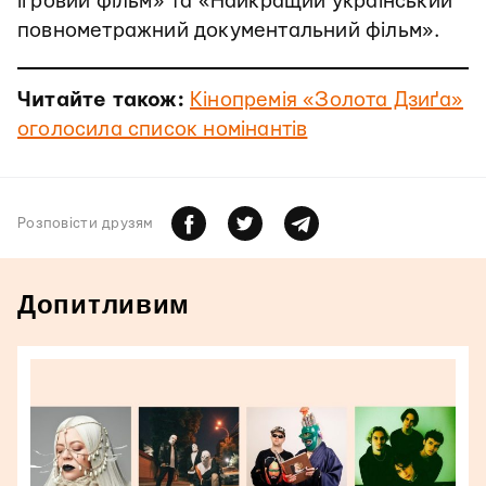
ігровий фільм» та «Найкращий український
повнометражний документальний фільм».
Читайте також:
Кінопремія «Золота Дзиґа»
оголосила список номінантів
Розповiсти друзям
Допитливим