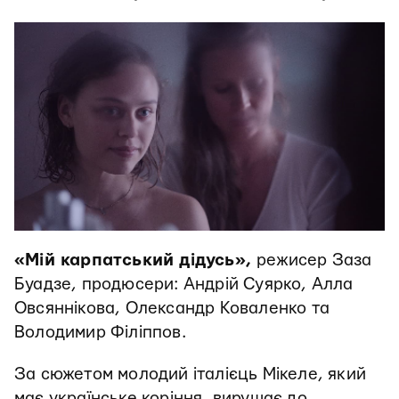
«Мій карпатський дідусь»,
режисер Заза
Буадзе, продюсери: Андрій Суярко, Алла
Овсяннікова, Олександр Коваленко та
Володимир Філіппов.
За сюжетом молодий італієць Мікеле, який
має українське коріння, вирушає до