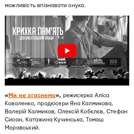
можливість впізнавати онука.
«
Ми не згаснемо
»,
режисерка Аліса
Коваленко, продюсери Яна Калмикова,
Валерій Калмиков, Олексій Кобєлєв, Стефан
Сиоан, Катажина Кучинська, Томаш
Моравський.