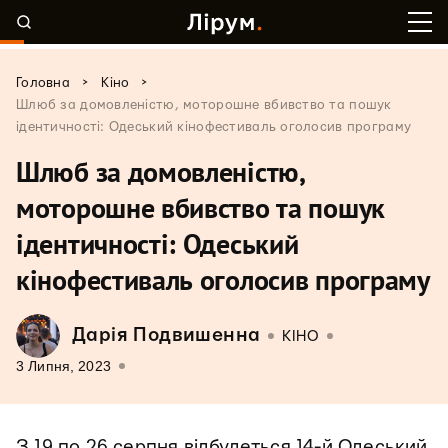
>
>
Головна
Кіно
Шлюб за домовленістю, моторошне вбивство та пошук
ідентичності: Одеський кінофестиваль оголосив програму
Шлюб за домовленістю,
моторошне вбивство та пошук
ідентичності: Одеський
кінофестиваль оголосив програму
Дарія Подвишенна
КІНО
3 Липня, 2023
З 19 по 26 серпня відбудеться 14-й Одеський