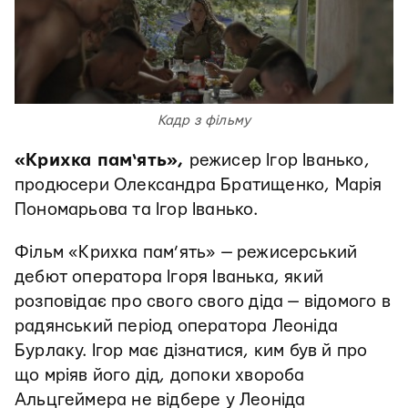
Кадр з фільму
«Крихка пам‘ять»,
режисер Ігор Іванько,
продюсери Олександра Братищенко, Марія
Пономарьова та Ігор Іванько.
Фільм «Крихка пам’ять» — режисерський
дебют оператора Ігоря Іванька, який
розповідає про свого свого діда — відомого в
радянський період оператора Леоніда
Бурлаку. Ігор має дізнатися, ким був й про
що мріяв його дід, допоки хвороба
Альцгеймера не відбере у Леоніда