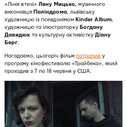
«Лінія втечі»
Ляну Мицько,
музичного
виконавця
Паліндрома
, львівську
художницю із псевдонімом
Kinder Album
,
художницю та ілюстраторку
Богдану
Давидюк
та культурну активістку
Діану
Берг
.
Нагадаємо, цьогоріч фільм
потрапив
у
програму кінофестивалю «Трайбека», який
проходив з 7 по 18 червня у США.