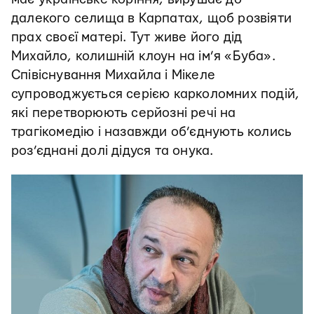
далекого селища в Карпатах, щоб розвіяти
прах своєї матері. Тут живе його дід
Михайло, колишній клоун на ім’я «Буба».
Співіснування Михайла і Мікеле
супроводжується серією карколомних подій,
які перетворюють серйозні речі на
трагікомедію і назавжди об’єднують колись
роз’єднані долі дідуся та онука.