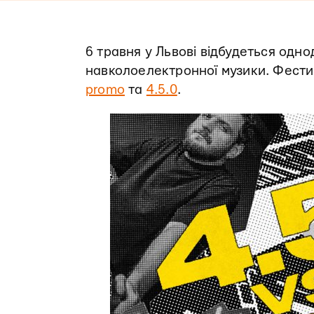
6 травня у Львові відбудеться одн
навколоелектронної музики. Фестив
promo
та
4.5.0
.