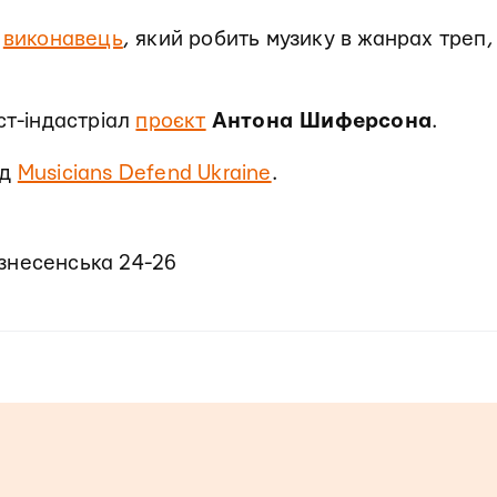
й
виконавець
, який робить музику в жанрах треп, 
ст-індастріал
проєкт
Антона Шиферсона
.
нд
Musicians Defend Ukraine
.
рознесенська 24-26