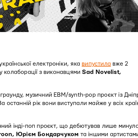
української електроніки, яка
випустила
вже 2
 у колаборації з виконавцями
Sad Novelist,
граунду, музичний EBM/synth-pop проєкт із Дніп
 За останній рік вони виступали майже у всіх кра
нний інді-поп проєкт, що дебютував лише минул
roon, Юрієм Бондарчуком
та іншими артистам