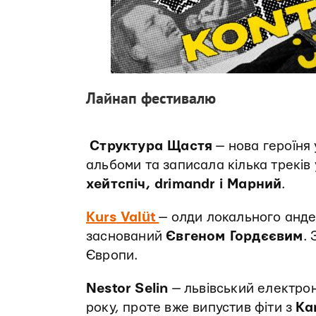
Лайнап фестивалю
Структура Щастя
— нова героїня 
альбоми та записала кілька треків
хейтспіч, drimandr і Марний
.
Kurs
Valüt
— олди локального анде
заснований
Євгеном Гордєєвим
.
Європи.
Nestor Selin
— львівський електро
року, проте вже випустив фіти з
Ka