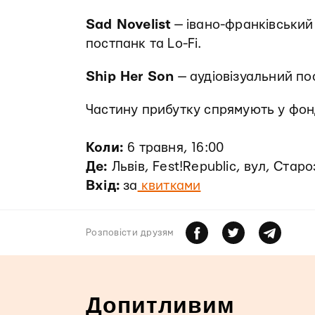
Sad Novelist
— івано-франківськи
постпанк та Lo-Fi.
Ship Her Son
— аудіовізуальний по
Частину прибутку спрямують у фо
Коли:
6 травня, 16:00
Де:
Львів, Fest!Republic, вул, Ста
Вхід:
за
квитками
Розповiсти друзям
Допитливим