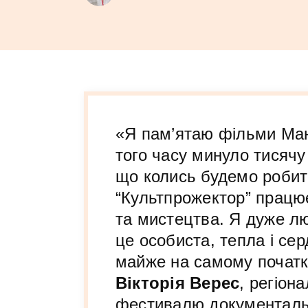
«Я пам’ятаю фільми Ман
того часу минуло тисячу 
що колись будемо робит
“Культпрожектор” працю
та мистецтва. Я дуже л
це особиста, тепла і се
майже на самому почат
Вікторія Верес
, регіон
фестивалю документальн