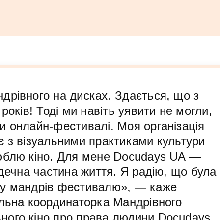
дрівного на дисках. Здається, що з
років! Тоді ми навіть уявити не могли,
и онлайн-фестивалі. Моя організація
є з візуальними практиками культури
юблю кіно. Для мене Docudays UA —
рдечна частина життя. Я радію, що була
ку мандрів фестивалю», — каже
альна координаторка Мандрівного
ого кіно про права людини Docudays