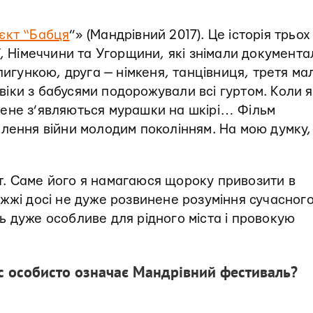
єкт “Бабця
”» (Мандрівний 2017). Це історія трьох
ї, Німеччини та Угорщини, які знімали документ
пигункою, друга — німкеня, танцівниця, третя ма
ловіки з бабусями подорожували всі гуртом. Коли я
в мене з’являються мурашки на шкірі… Фільм
лення війни молодим поколінням. На мою думку,
.
. Саме його я намагаюся щороку привозити в
жжі досі не дуже розвинене розуміння сучасног
 дуже особливе для рідного міста і провокую
вас особисто означає Мандрівний фестиваль?