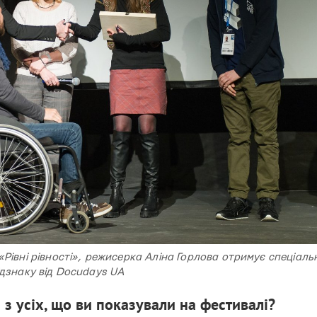
«Рівні рівності», режисерка Аліна Горлова отримує спеціаль
ідзнаку від Docudays UA
з усіх, що ви показували на фестивалі?