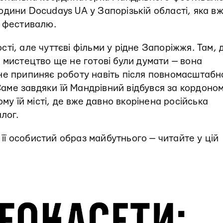
дини Docudays UA у Запорізькій області, яка в
и фестивалю.
ті, але чуттєві фільми у рідне Запоріжжя. Там, 
 мистецтво ще не готові були думати — вона
не припиняє роботу навіть після повномасштабн
 Саме завдяки їй Мандрівний відбувся за кордоном
му їй місті, де вже давно вкорінена російська
алог.
а її особистий образ майбутнього — читайте у цій