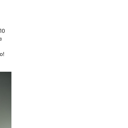
10
а
о!