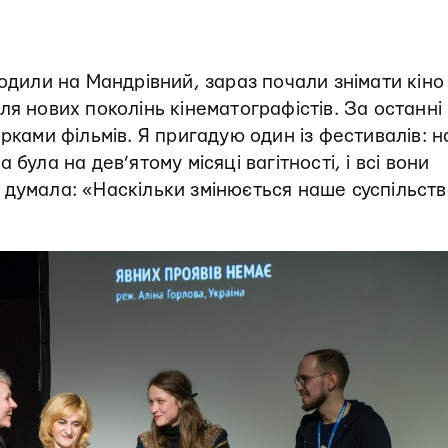
ходили на Мандрівний, зараз почали знімати кіно
я нових поколінь кінематографістів. За останні 
рками фільмів. Я пригадую один із фестивалів: н
була на дев’ятому місяці вагітності, і всі вони
думала: «Наскільки змінюється наше суспільств