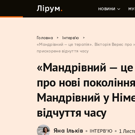
НОВИНИ
МУ
>
>
Головна
Інтерв'ю
«Мандрівний — це терапія». Вікторія Верес про 
прискорене відчуття часу
«Мандрівний — це 
про нові покоління
Мандрівний у Німе
відчуття часу
Яна Ільків
1 Лист
ІНТЕРВ'Ю