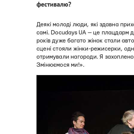
фестивалю?
Деякі молоді люди, які здавна при
самі. Docudays UA — це плацдарм дл
років дуже багато жінок стали авто
сцені стояли жінки-режисерки, одна 
отримували нагороди. Я захоплено 
Змінюємося ми!».