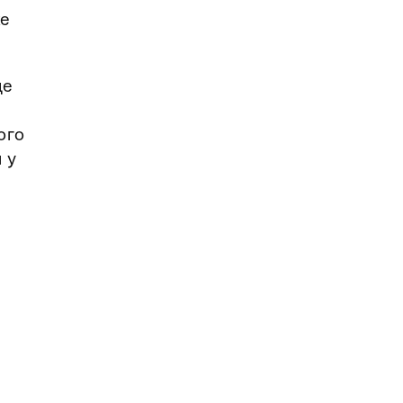
же
де
ого
 у