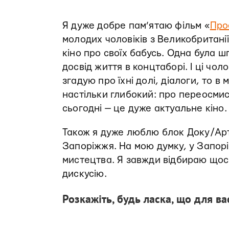
Я дуже добре пам’ятаю фільм «
Про
молодих чоловіків з Великобритані
кіно про своїх бабусь. Одна була ш
досвід життя в концтаборі. І ці чо
згадую про їхні долі, діалоги, то 
настільки глибокий: про переосмис
сьогодні — це дуже актуальне кіно
Також я дуже люблю блок Доку/Арт
Запоріжжя. На мою думку, у Запорі
мистецтва. Я завжди відбираю щось
дискусію.
Розкажіть, будь ласка, що для 