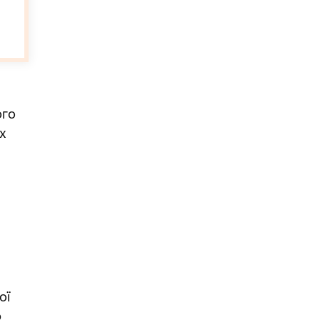
ого
х
ої
ю