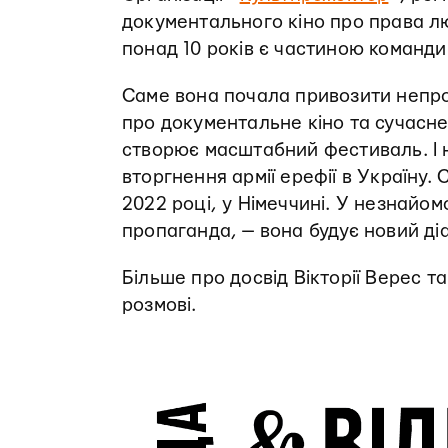
документального кіно про права лю
понад 10 років є частиною команд
Саме вона почала привозити непрос
про документальне кіно та сучасне
створює масштабний фестиваль. І 
вторгнення армії ерефії в Україну.
2022 році, у Німеччині. У незнайомо
пропаганда, — вона будує новий ді
Більше про досвід Вікторії Верес т
розмові.