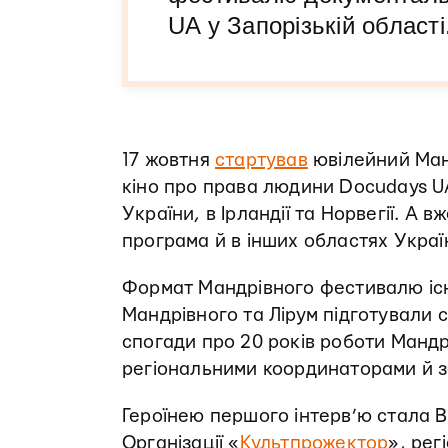
UA у Запорізькій області
17 жовтня
стартував
ювілейний Ман
кіно про права людини Docudays U
України, в Ірландії та Норвегії. А
програма й в інших областях Украї
Формат Мандрівного фестивалю існу
Мандрівного та Лірум підготували
спогади про 20 років роботи Мандрі
регіональними координаторами й 
Героїнею першого інтерв’ю стала В
Організації «
Культпрожектор
», ре