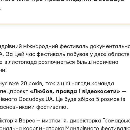
.
дрівний міжнародний фестиваль документальн
A. За цей час фестиваль побував у двох областя
 вже з листопада розпочнеться більш насичена
ни.
є вже 20 років, тож з цієї нагоди команда
 спецпроєкт
«Любов, правда і відеокасети»
—
вного Docudays UA. Це буде збірка 5 розмов із
засновниками фестивалю.
ікторія Верес — мисткиня, директорка Громадськ
гіональна координаторка Мандрівного фестивал