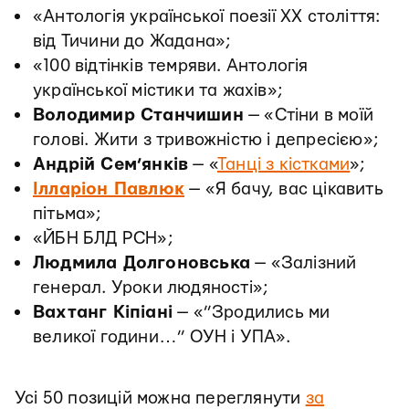
«Антологія української поезії ХХ століття:
від Тичини до Жадана»;
«100 відтінків темряви. Антологія
української містики та жахів»;
Володимир Станчишин
— «Стіни в моїй
голові. Жити з тривожністю і депресією»;
Андрій Сем’янків
— «
Танці з кістками
»;
Ілларіон Павлюк
— «Я бачу, вас цікавить
пітьма»;
«ЙБН БЛД РСН»;
Людмила Долгоновська
— «Залізний
генерал. Уроки людяності»;
Вахтанг Кіпіані
— «”Зродились ми
великої години…” ОУН і УПА».
Усі 50 позицій можна переглянути
за