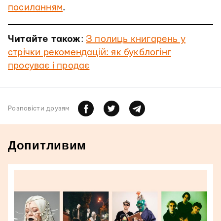
посиланням
.
Читайте також
:
З полиць книгарень у
стрічки рекомендацій: як букблогінг
просуває і продає
Розповiсти друзям
Допитливим