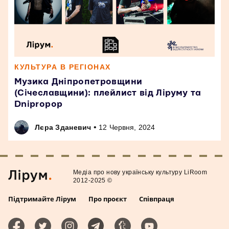
КУЛЬТУРА В РЕГІОНАХ
Музика Дніпропетровщини
(Січеславщини): плейлист від Ліруму та
Dnipropop
•
Лєра Зданевич
12 Червня, 2024
Медiа про нову українську культуру LiRoom
2012-2025 ©
Підтримайте Лірум
Про проєкт
Співпраця