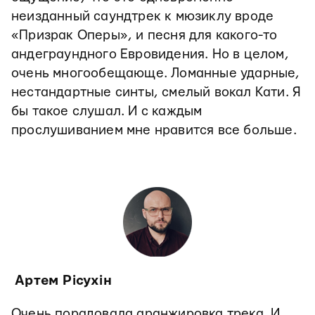
неизданный саундтрек к мюзиклу вроде
«Призрак Оперы», и песня для какого-то
андеграундного Евровидения. Но в целом,
очень многообещающе. Ломанные ударные,
нестандартные синты, смелый вокал Кати. Я
бы такое слушал. И с каждым
прослушиванием мне нравится все больше.
Артем Рісухін
Очень порадовала аранжировка трека. И