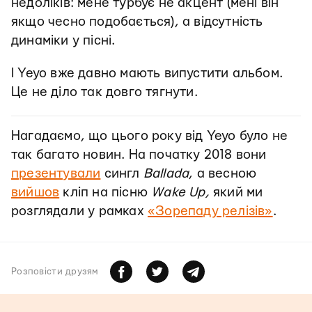
недоліків: мене турбує не акцент (мені він
якщо чесно подобається), а відсутність
динаміки у пісні.
І Yeyo вже давно мають випустити альбом.
Це не діло так довго тягнути.
Нагадаємо, що цього року від Yeyo було не
так багато новин. На початку 2018 вони
презентували
сингл
Ballada
, а весною
вийшов
кліп на пісню
Wake Up,
який ми
розглядали у рамках
«Зорепаду релізів»
.
Розповiсти друзям