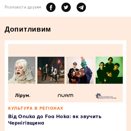
Розповiсти друзям
Допитливим
КУЛЬТУРА В РЕГІОНАХ
Від Onuka до Foa Hoka: як звучить
Чернігівщина