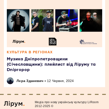
КУЛЬТУРА В РЕГІОНАХ
Музика Дніпропетровщини
(Січеславщини): плейлист від Ліруму та
Dnipropop
•
Лєра Зданевич
12 Червня, 2024
Медiа про нову українську культуру LiRoom
2012-2025 ©