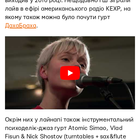
виходив у 2016 році. Нещодавно ГШ зіграли
лайв в ефірі американського радіо KEXP, на
якому також можна було почути гурт
ДахаБраха
.
Окрім них у лайнапі також інструментальний
психоделік-джаз гурт Atomic Simao, Vlad
Fisun & Nick Shostov (turntables + sax&flute