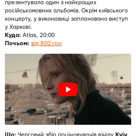
презентувала один з найкращих
російськомовних альбомів. Окрім київського
концерту, у виконавиці заплановано виступ
у Харкові.
Куда:
Atlas, 20:00
Почьом:
від 800 грн
Шо:
Черговий збір поціновувачів вінілу
Kyiv