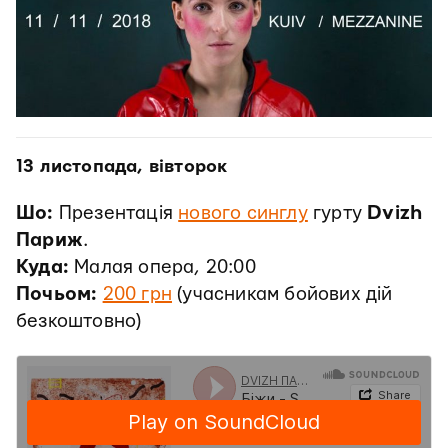
13 листопада, вівторок
Шо:
Презентація
нового синглу
гурту
Dvizh
Париж
.
Куда:
Малая опера, 20:00
Почьом:
200 грн
(учасникам бойових дій
безкоштовно)