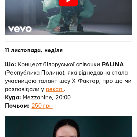
11 листопада, неділя
Шо:
Концерт білоруської співачки
PALINA
(Республика Полина), яка віднедавна стала
учасницею талант-шоу X-Фактор, про що ми
розповідали у
рекапі
.
Куда:
Mezzanine, 20:00
Почьом:
250 грн