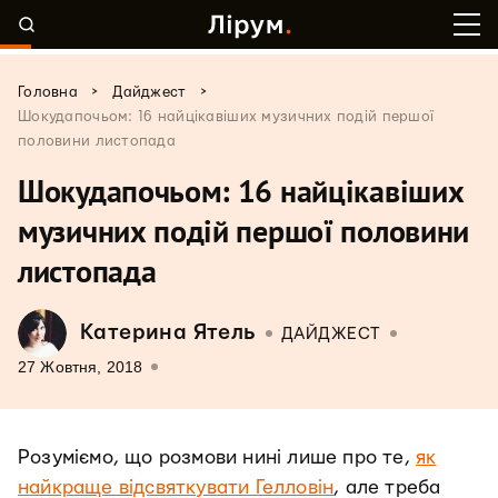
>
>
Головна
Дайджест
Шокудапочьом: 16 найцікавіших музичних подій першої
половини листопада
Шокудапочьом: 16 найцікавіших
музичних подій першої половини
листопада
Катерина Ятель
ДАЙДЖЕСТ
27 Жовтня, 2018
Розуміємо, що розмови нині лише про те,
як
найкраще відсвяткувати Гелловін
, але треба