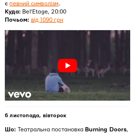
є
певний символізм
.
Куда:
Bel’Etage, 20:00
Почьом:
від 1090 грн
6 листопада, вівторок
Шо:
Театральна постановка
Burning Doors
,