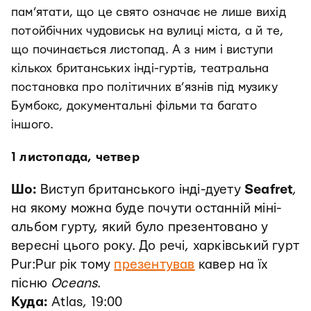
пам’ятати, що це свято означає не лише вихід
потойбічних чудовиськ на вулиці міста, а й те,
що починається листопад. А з ним і виступи
кількох британських інді-гуртів, театральна
постановка про політичних в’язнів під музику
Бумбокс, документальні фільми та багато
іншого.
1 листопада, четвер
Шо:
Виступ британського інді-дуету
Seafret
,
на якому можна буде почути останній міні-
альбом гурту, який було презентовано у
вересні цього року. До речі, харківський гурт
Pur:Pur рік тому
презентував
кавер на їх
пісню
Oceans
.
Куда:
Atlas, 19:00