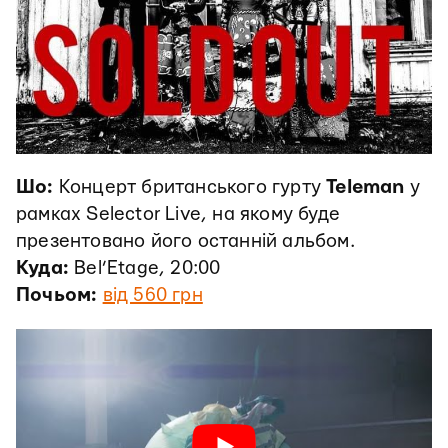
Шо:
Концерт британського гурту
Teleman
у
рамках Selector Live, на якому буде
презентовано його останній альбом.
Куда:
Bel’Etage, 20:00
Почьом:
від 560 грн