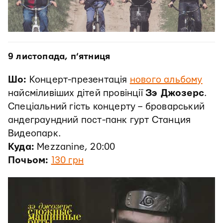
9 листопада, п’ятниця
Шо:
Концерт-презентація
нового альбому
найсміливіших дітей провінції
Зэ Джозерс
.
Спеціальний гість концерту – броварський
андеграундний пост-панк гурт Станция
Видеопарк.
Куда:
Mezzanine, 20:00
Почьом:
130 грн