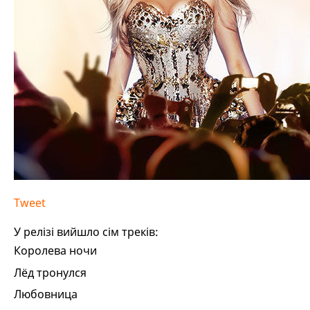
Tweet
У релізі вийшло сім треків:
Королева ночи
Лёд тронулся
Любовница