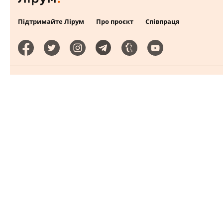
Підтримайте Лірум
Про проєкт
Співпраця