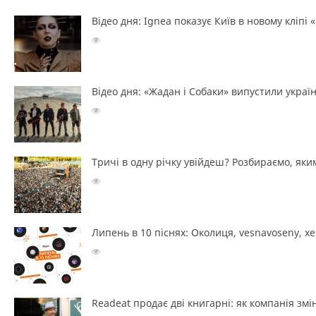
Відео дня: Ignea показує Київ в новому кліпі 
Відео дня: «Жадан і Собаки» випустили україн
Тричі в одну річку увійдеш? Розбираємо, яким
Липень в 10 піснях: Околиця, vesnavoseny, х
Readeat продає дві книгарні: як компанія з