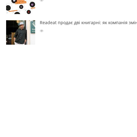
Readeat продає дві книгарні: як компанія з