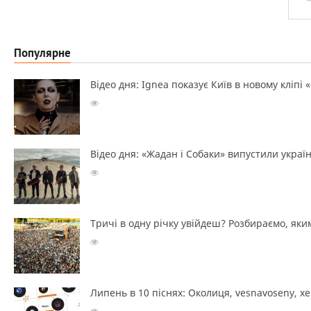
Популярне
Відео дня: Ignea показує Київ в новому кліпі 
Відео дня: «Жадан і Собаки» випустили україн
Тричі в одну річку увійдеш? Розбираємо, яким
Липень в 10 піснях: Околиця, vesnavoseny, х