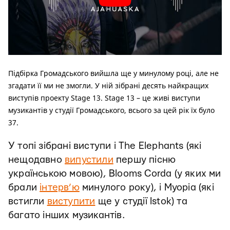
Підбірка Громадського вийшла ще у минулому році, але не
згадати її ми не змогли. У ній зібрані десять найкращих
виступів проекту Stage 13. Stage 13 – це живі виступи
музикантів у студії Громадського, всього за цей рік їх було
37.
У топі зібрані виступи і The Elephants (які
нещодавно
випустили
першу пісню
українською мовою), Blooms Corda (у яких ми
брали
інтерв’ю
минулого року), і Myopia (які
встигли
виступити
ще у студії Istok) та
багато інших музикантів.