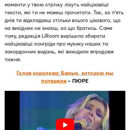
моменти у твою стрічку лізуть найцікавіші
тексти, які ти не можеш прочитати. Так, за п’ять
днів ти відкладаєш стільки всього цікавого, що
на вихідних не знаєш, за що братись. Саме
тому, редакція LiRoom вирішила збирати
найцікавіші лонгріди про музику наших та
закордонних видань, які виходили впродовж
тижня.
Голая королева: Билык, которую мы
потеряли
– ПЮРЕ