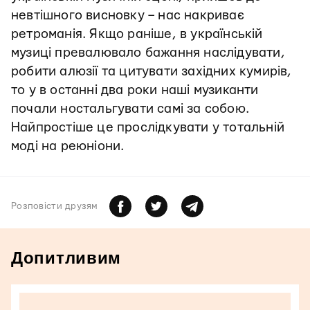
невтішного висновку – нас накриває
ретроманія. Якщо раніше, в українській
музиці превалювало бажання наслідувати,
робити алюзії та цитувати західних кумирів,
то у в останні два роки наші музиканти
почали ностальгувати самі за собою.
Найпростіше це прослідкувати у тотальній
моді на реюніони.
Розповiсти друзям
Допитливим