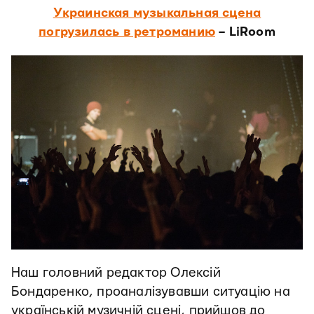
Украинская музыкальная сцена
погрузилась в ретроманию
– LiRoom
Наш головний редактор Олексій
Бондаренко, проаналізувавши ситуацію на
українській музичній сцені, прийшов до