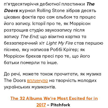
п’ятдесятиріччя дебютної пластинки
The
Doors
журнал Rolling Stone зібрав десять
цікавих фактів про сам альбом та процес
його запису. Історії про те, як Моррісон
розтрощив студію звукозапису після
запису
The End;
що візитна картка та
беззаперечний хіт
Light My Fire
став першою
піснею, яку написав Роббі Крігер; як
Моррісон брехав пресі про те, що його
батьки померли та інше.
До речі, можете також прочитати, як музика
The Doors
вплинула
на творчість молодих
українських музикантів.
The 32 Albums We’re Most Excited for in
2017
– Pitchfork