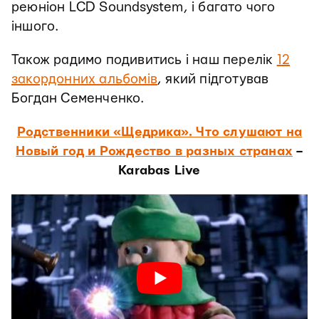
реюніон LCD Soundsystem, і багато чого
іншого.
Також радимо подивитись і наш перелік
12
закордонних альбомів
, який підготував
Богдан Семенченко.
Родственники «Щедрика». Что слушают на
Новый год и Рождество в разных странах
–
Karabas Live