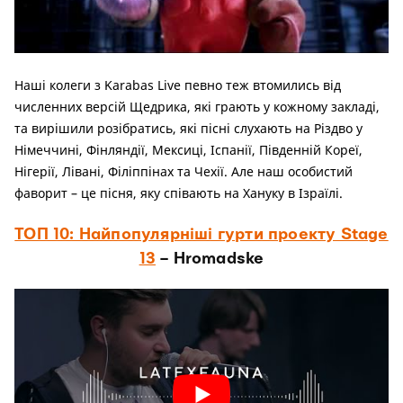
Наші колеги з Karabas Live певно теж втомились від
численних версій Щедрика, які грають у кожному закладі,
та вирішили розібратись, які пісні слухають на Різдво у
Німеччині, Фінляндії, Мексиці, Іспанії, Південній Кореї,
Нігерії, Лівані, Філіппінах та Чехії. Але наш особистий
фаворит – це пісня, яку співають на Хануку в Ізраїлі.
ТОП 10: Найпопулярніші гурти проекту Stage
13
– Hromadske