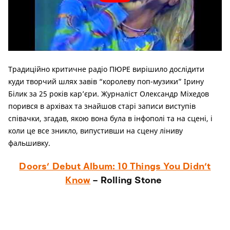
Традиційно критичне радіо ПЮРЕ вирішило дослідити
куди творчий шлях завів “королеву поп-музики” Ірину
Білик за 25 років кар’єри. Журналіст Олександр Міхедов
порився в архівах та знайшов старі записи виступів
співачки, згадав, якою вона була в інфополі та на сцені, і
коли це все зникло, випустивши на сцену ліниву
фальшивку.
Doors’ Debut Album: 10 Things You Didn’t
Know
– Rolling Stone