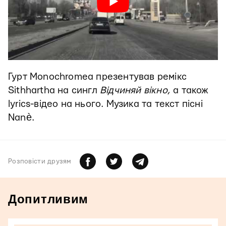
Гурт Monochromea презентував ремікс
Sithhartha на сингл
Відчиняй вікно
, а також
lyrics-відео на нього. Музика та текст пісні
Nanè.
Розповiсти друзям
Допитливим