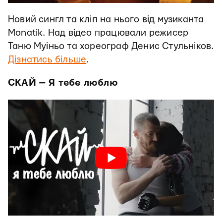
Новий сингл та кліп на нього від музиканта
Monatik. Над відео працювали режисер
Таню Муіньо та хореограф Денис Стульніков.
Дізнатись більше
.
СКАЙ — Я тебе люблю