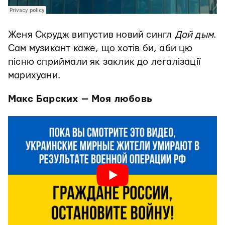
Женя Скрудж випустив новий сингл
Дай дым
.
Сам музикант каже, що хотів би, аби цю
пісню сприймали як заклик до легалізації
марихуани.
Макс Барских — Моя любовь