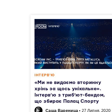
ІНТЕРВ'Ю
«Ми не видаємо вторинну
хрінь за щось унікальне».
Інтерв’ю з триб’ют-бендом,
що збирає Палац Спорту
Саша Вареница
•
27 Липня, 2020