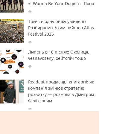
«I Wanna Be Your Dog» Іггі Попа
Тричі в одну річку увійдеш?
Розбираємо, яким вийшов Atlas
Festival 2026
Липень в 10 піснях: Околиця,
vesnavoseny, хейтспіч тощо
Readeat продає дві книгарні: як
компанія змінює стратегію
розвитку — розмова з Дмитром
Феліксовим