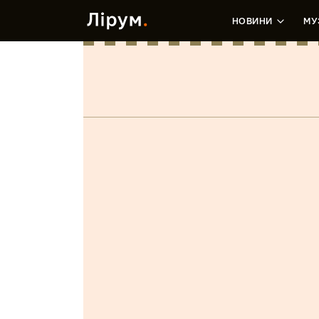
НОВИНИ
МУ
Moloch
Марія Бліндюк
•
28 Серпня, 2019