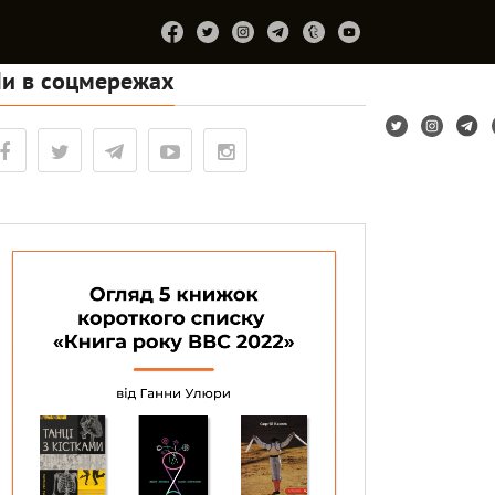
и в соцмережах
Підтримайте
Про
Співпраця
Лірум
проєкт