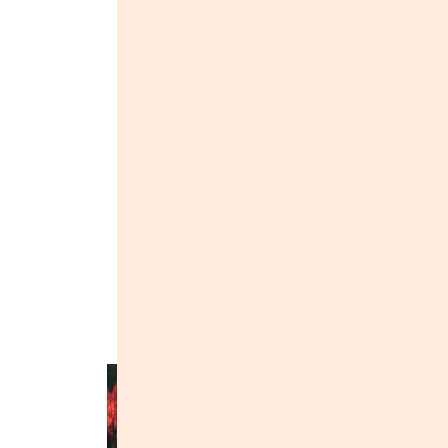
Город:
Ровно
Год основания:
2002
Купить музыку:
Жанры::
Black Metal
Dark Ambient
Альбомы группы