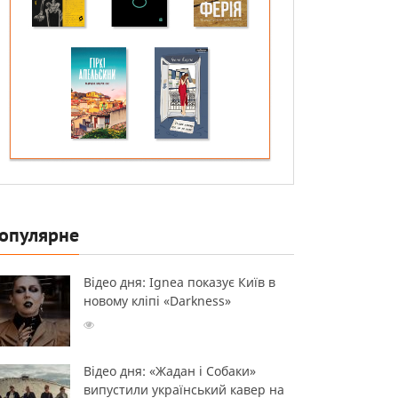
опулярне
Відео дня: Ignea показує Київ в
новому кліпі «Darkness»
Відео дня: «Жадан і Собаки»
випустили український кавер на