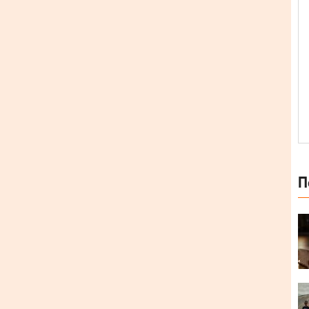
П
 Фйордсона із Рівного.