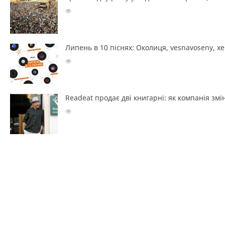
Липень в 10 піснях: Околиця, vesnavoseny, х
Readeat продає дві книгарні: як компанія з