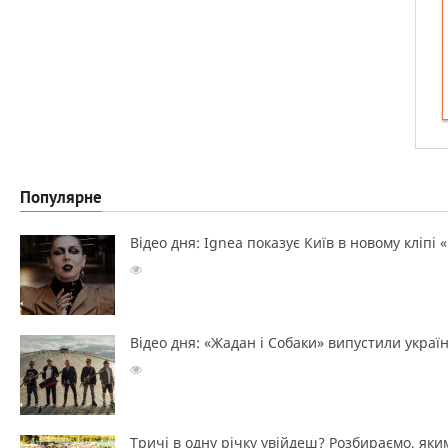
Популярне
Відео дня: Ignea показує Київ в новому кліпі 
Відео дня: «Жадан і Собаки» випустили україн
Тричі в одну річку увійдеш? Розбираємо, яким