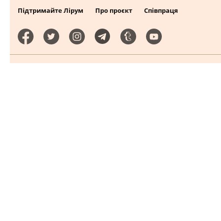
Підтримайте Лірум
Про проєкт
Співпраця