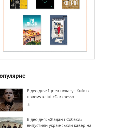
опулярне
Відео дня: Ignea показує Київ в
новому кліпі «Darkness»
Відео дня: «Жадан і Собаки»
випустили український кавер на