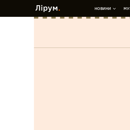
НОВИНИ
МУ
Room 99
Марія Бліндюк
•
29 Серпня, 2019