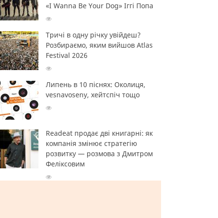
«I Wanna Be Your Dog» Іггі Попа
Тричі в одну річку увійдеш?
Розбираємо, яким вийшов Atlas
Festival 2026
Липень в 10 піснях: Околиця,
vesnavoseny, хейтспіч тощо
Readeat продає дві книгарні: як
компанія змінює стратегію
розвитку — розмова з Дмитром
Феліксовим