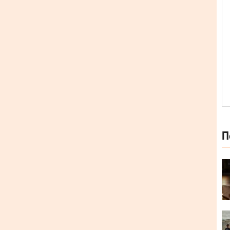
П
оку здійснив два ремікси та більше 10 релізів у
танському лейблі Global Underground.