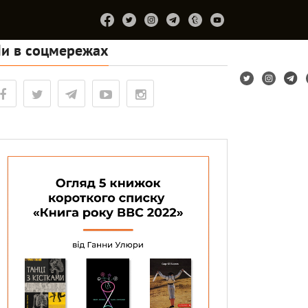
и в соцмережах
Підтримайте
Про
Співпраця
Лірум
проєкт