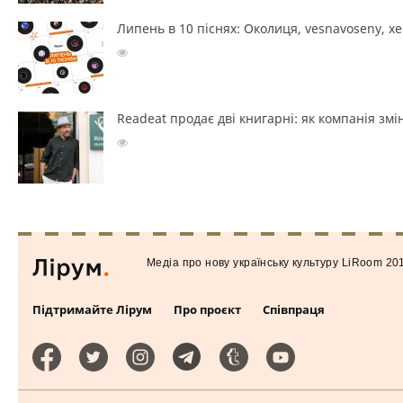
Липень в 10 піснях: Околиця, vesnavoseny, х
Readeat продає дві книгарні: як компанія з
Медiа про нову українську культуру LiRoom 20
Підтримайте Лірум
Про проєкт
Співпраця