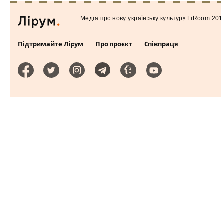
Медiа про нову українську культуру LiRoom 20
Підтримайте Лірум
Про проєкт
Співпраця