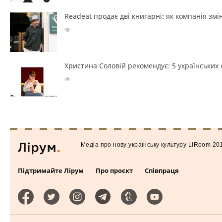
Readeat продає дві книгарні: як компанія з
Христина Соловій рекомендує: 5 українських ф
Медiа про нову українську культуру LiRoom 20
Підтримайте Лірум
Про проєкт
Співпраця