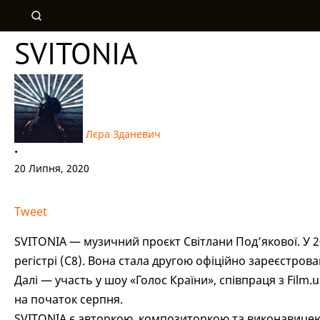
SVITONIA
Лєра Зданевич
•
20 Липня, 2020
Tweet
SVITONIA — музичний проєкт Світлани Под’якової. У 2
регістрі (С8). Вона стала другою офіційно зареєстрова
Далі — участь у шоу «Голос Країни», співпраця з Fi
на початок серпня.
SVITONIA є авторкою, композиторкою та виконавицею с