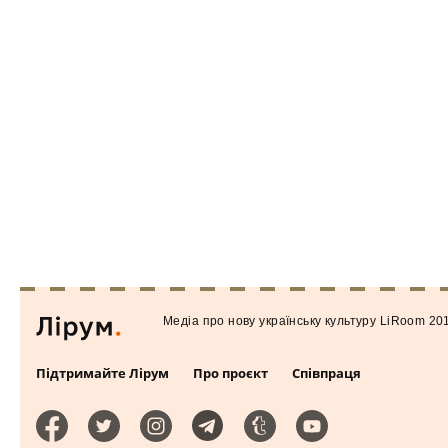
Медiа про нову українську культуру LiRoom 20
Підтримайте Лірум
Про проєкт
Співпраця