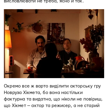
висловлювати не треба, ясно й так.
Окремо все ж варто виділити акторську гру
Новруза Хікмета, бо вона настільки
фактурна та видатна, що ніколи не повіриш,
що Хікмет — актор та режисер, а не старий