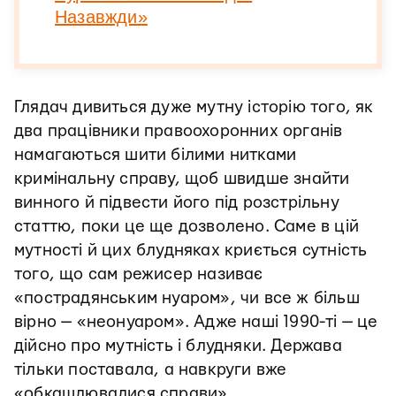
Назавжди»
Глядач дивиться дуже мутну історію того, як
два працівники правоохоронних органів
намагаються шити білими нитками
кримінальну справу, щоб швидше знайти
винного й підвести його під розстрільну
статтю, поки це ще дозволено. Саме в цій
мутності й цих блудняках криється сутність
того, що сам режисер називає
«пострадянським нуаром», чи все ж більш
вірно — «неонуаром». Адже наші 1990-ті — це
дійсно про мутність і блудняки. Держава
тільки поставала, а навкруги вже
«обкашлювалися справи»,