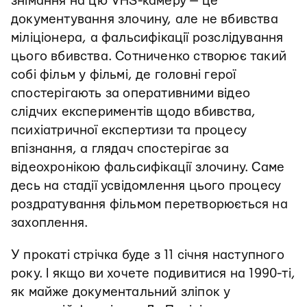
знімання на цю VHS-камеру — це
документування злочину, але не вбивства
міліціонера, а фальсифікації розслідування
цього вбивства. Сотниченко створює такий
собі фільм у фільмі, де головні герої
спостерігають за оперативними відео
слідчих експериментів щодо вбивства,
психіатричної експертизи та процесу
впізнання, а глядач спостерігає за
відеохронікою фальсифікації злочину. Саме
десь на стадії усвідомлення цього процесу
роздратування фільмом перетворюється на
захоплення.
У прокаті стрічка буде з 11 січня наступного
року. І якщо ви хочете подивитися на 1990-ті,
як майже документальний зліпок у