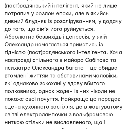
(пост)радянський інтелігент, який не лише
потрапив у розлом епохи, але в якийсь
дивний блудняк із розслідуванням, у додачу
до того, що сім’я його руйнується.
Абсолютна безвихідь і депресія, у якій
Олександр намагається триматись із
гідністю (пост)радянського інтелігента. Хоча
насправді спільного в майора Сабітова та
психіатра Олександра багато — це обидва
втомлені життям та обставинами чоловіки,
які однаково закохані у вдову вбитого
полковника, однак жоден із них ніколи не
покаже свої почуття. Найкраще це передає
сцена кухонного застілля, де в жовтуватому
світлі електролампочки з вольфрамовою
ниткою стільки не висловленого, що і