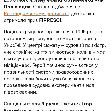
дебютного фільму
Філіпа Сотниченка «Ля
Палісіада»
. Світова відбулася на
Роттердамському фестивалі
, де стрічка
отримала приз
FIPRESCI
.
Події в стрічці розгортаються в 1996 році, в
останні місяці існування смертної кари в
Україні. У центрі сюжету — судовий психіатр,
чиє спокійне життя змінюється, коли він має
взяти участь у заплутаній історії вбивства
міліціонера. Герой починає сумніватися у
правильності системи правоохоронних
органів, коли бачить усю беззаконність
проведення судових експериментів над
підозрюваним.
Спеціально для
Лірум
кінокритик
Ігор
Кромф
розповідає про те, чому це кіно