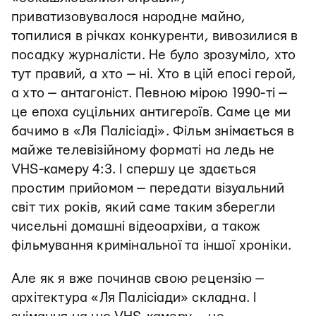
приватизовувалося народне майно,
топилися в річках конкуренти, вивозилися в
посадку журналісти. Не було зрозуміло, хто
тут правий, а хто — ні. Хто в цій епосі герой,
а хто — антагоніст. Певною мірою 1990-ті —
це епоха суцільних антигероїв. Саме це ми
бачимо в «Ля Палісіаді». Фільм знімається в
майже телевізійному форматі на ледь не
VHS-камеру 4:3. І спершу це здається
простим прийомом — передати візуальний
світ тих років, який саме таким зберегли
чисельні домашні відеоархіви, а також
фільмування кримінальної та іншої хроніки.
Але як я вже починав свою рецензію —
архітектура «Ля Палісіади» складна. І