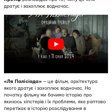
дратує і захоплює водночас.
«Ля Палісіада»
— це фільм, архітектура
якого дратує і захоплює водночас. На
початку фільму ми бачимо історію про
якихось хіпстерів і їх проблеми, яка раптово
перетікає в історію розслідування в