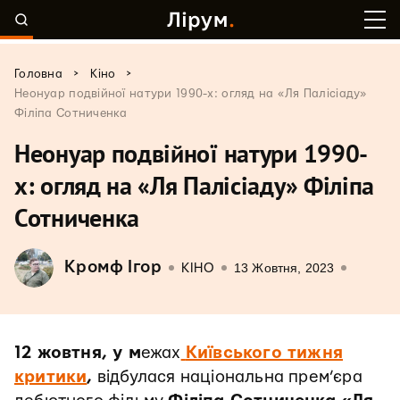
>
>
Головна
Кіно
Неонуар подвійної натури 1990-х: огляд на «Ля Палісіаду»
Філіпа Сотниченка
Неонуар подвійної натури 1990-
х: огляд на «Ля Палісіаду» Філіпа
Сотниченка
Кромф Ігор
13 Жовтня, 2023
КІНО
12 жовтня, у м
ежах
Київського тижня
критики
,
відбулася національна прем’єра