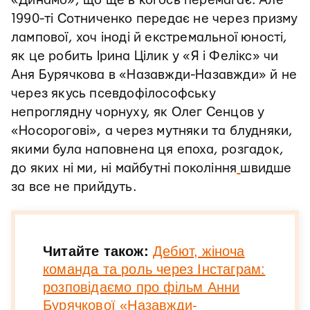
«Динамо», що ще в когось перемагає. Але
1990-ті Сотниченко передає не через призму
лампової, хоч іноді й екстремальної юності,
як це робить Ірина Цілик у «Я і Фелікс» чи
Аня Бурячкова в «Назавжди-Назавжди» й не
через якусь псевдофілософську
непроглядну чорнуху, як Олег Сенцов у
«Носорогові», а через мутняки та блудняки,
якими була наповнена ця епоха, розгадок,
до яких ні ми, ні майбутні покоління
швидше
за все не прийдуть.
Читайте також:
Дебют, жіноча
команда та роль через Інстаграм:
розповідаємо про фільм Анни
Бурячкової «Назавжди-