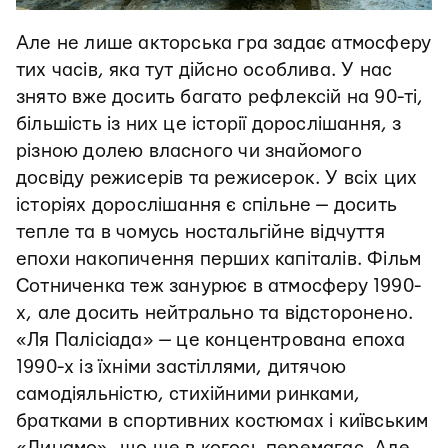
Але не лише акторська гра задає атмосферу
тих часів, яка тут дійсно особлива. У нас
знято вже досить багато рефлексій на 90-ті,
більшість із них це історії дорослішання, з
різною долею власного чи знайомого
досвіду режисерів та режисерок. У всіх цих
історіях дорослішання є спільне — досить
тепле та в чомусь ностальгійне відчуття
епохи накопичення перших капіталів. Фільм
Сотниченка теж занурює в атмосферу 1990-
х, але досить нейтрально та відсторонено.
«Ля Палісіада» — це концентрована епоха
1990-х із їхніми застіллями, дитячою
самодіяльністю, стихійними ринками,
братками в спортивних костюмах і київським