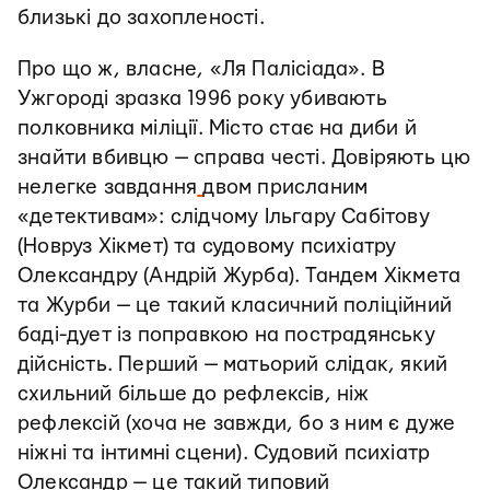
близькі до захопленості.
Про що ж, власне, «Ля Палісіада». В
Ужгороді зразка 1996 року убивають
полковника міліції. Місто стає на диби й
знайти вбивцю — справа честі. Довіряють цю
нелегке завдання
двом присланим
«детективам»: слідчому Ільгару Сабітову
(Новруз Хікмет) та судовому психіатру
Олександру (Андрій Журба). Тандем Хікмета
та Журби — це такий класичний поліційний
баді-дует із поправкою на пострадянську
дійсність. Перший — матьорий слідак, який
схильний більше до рефлексів, ніж
рефлексій (хоча не завжди, бо з ним є дуже
ніжні та інтимні сцени). Судовий психіатр
Олександр — це такий типовий