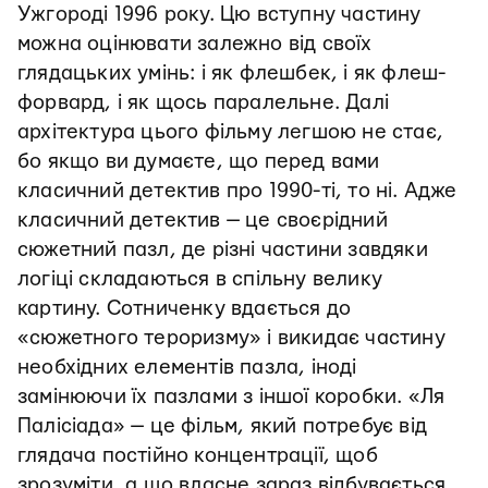
Ужгороді 1996 року. Цю вступну частину
можна оцінювати залежно від своїх
глядацьких умінь: і як флешбек, і як флеш-
форвард, і як щось паралельне. Далі
архітектура цього фільму легшою не стає,
бо якщо ви думаєте, що перед вами
класичний детектив про 1990-ті, то ні. Адже
класичний детектив — це своєрідний
сюжетний пазл, де різні частини завдяки
логіці складаються в спільну велику
картину. Сотниченку вдається до
«сюжетного тероризму» і викидає частину
необхідних елементів пазла, іноді
замінюючи їх пазлами з іншої коробки. «Ля
Палісіада» — це фільм, який потребує від
глядача постійно концентрації, щоб
зрозуміти, а що власне зараз відбувається,