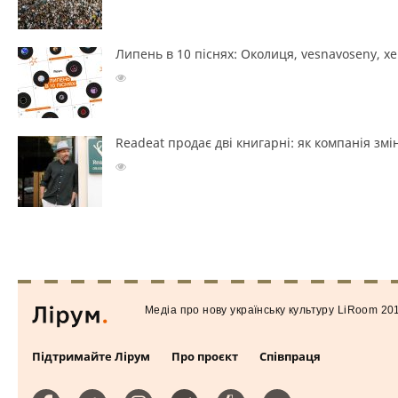
Липень в 10 піснях: Околиця, vesnavoseny, х
Readeat продає дві книгарні: як компанія з
Медiа про нову українську культуру LiRoom 20
Підтримайте Лірум
Про проєкт
Співпраця