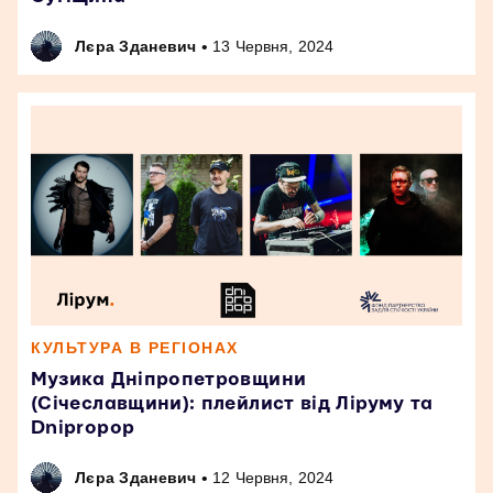
•
Лєра Зданевич
13 Червня, 2024
КУЛЬТУРА В РЕГІОНАХ
Музика Дніпропетровщини
(Січеславщини): плейлист від Ліруму та
Dnipropop
•
Лєра Зданевич
12 Червня, 2024