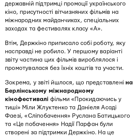
державній підтримці промоції українського
кіно, присутності вітчизняних фільмів на
міжнародних майданчиках, спеціальних
заходах та фестивалях класу «А».
Втім, Держкіно приписало собі роботу, яку
насправді не робило. У першому варіанті
звіту частина цих фільмів вироблялося і
промотувалася без їхніх коштів та участи.
Зокрема, у звіті йшлося, що представлені
на
Берлінському міжнародному
кінофестивалі
фільми «Прокидаючись у
тиші» Міли Жлуктенко та Даніеля Асаді
Фаезі, «Сліпобачення» Руслана Батицького
та «Це побачення» Надії Парфан були
створені за підтримки Держкіно. На це