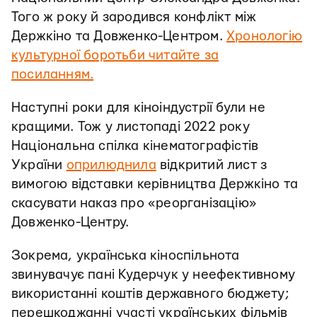
Того ж року й зародився конфлікт між
Держкіно та Довженко-Центром.
Хронологію
культурної боротьби читайте за
посиланням.
Наступні роки для кіноіндустрії були не
кращими. Тож у листопаді 2022 року
Національна спілка кінематографістів
України
оприлюднила
відкритий лист з
вимогою відставки керівництва Держкіно та
скасувати наказ про «реорганізацію»
Довженко-Центру.
Зокрема, українська кіноспільнота
звинувачує пані Кудерчук у неефективному
використанні коштів державного бюджету;
перешкоджанні участі українських фільмів