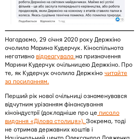
Нагадаємо, 29 січня 2020 року Держкіно
очолила Марина Кудерчук. Кіноспільнота
негативно
відреагувала
на призначення
Марини Кудерчук очільницею Держкіно. Про
те, як Кудерчук очолила Держкіно
читайте
за посиланням.
Перший рік нової очільниці ознаменувався
відчутним урізанням фінансування
кіноіндустрії (докладніше про це
писало
видання «Ділова столиця»).
Зокрема, тоді
не отримав державних коштів і
Національний центр Олександра Довженка.