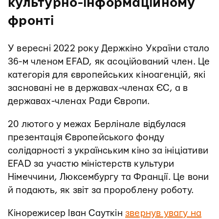
культурно-інформаційному
фронті
У вересні 2022 року Держкіно України стало
36-м членом EFAD, як асоційований член. Це
категорія для європейських кіноагенцій, які
засновані не в державах-членах ЄС, а в
державах-членах Ради Європи.
20 лютого у межах Берлінале відбулася
презентація Європейського фонду
солідарності з українським кіно за ініціативи
EFAD за участю міністерств культури
Німеччини, Люксембургу та Франції. Це вони
й подають, як звіт за пророблену роботу.
Кінорежисер Іван Сауткін
звернув увагу на