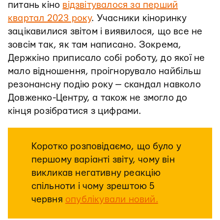
питань кіно
відзвітувалося за перший
квартал 2023 року
. Учасники кіноринку
зацікавилися звітом і виявилося, що все не
зовсім так, як там написано. Зокрема,
Держкіно приписало собі роботу, до якої не
мало відношення, проігнорувало найбільш
резонансну подію року — скандал навколо
Довженко-Центру, а також не змогло до
кінця розібратися з цифрами.
Коротко розповідаємо, що було у
першому варіанті звіту, чому він
викликав негативну реакцію
спільноти і чому зрештою 5
червня
опублікували новий.