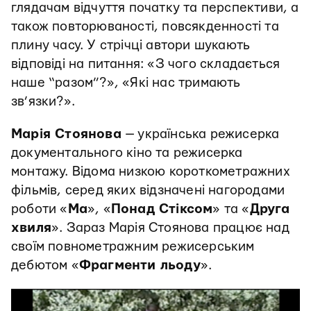
глядачам відчуття початку та перспективи, а
також повторюваності, повсякденності та
плину часу. У стрічці автори шукають
відповіді на питання: «З чого складається
наше “разом”?», «Які нас тримають
зв’язки?».
Марія Стоянова
— українська режисерка
документального кіно та режисерка
монтажу. Відома низкою короткометражних
фільмів, серед яких відзначені нагородами
роботи «
Ма
», «
Понад Стіксом
» та «
Друга
хвиля
». Зараз Марія Стоянова працює над
своїм повнометражним режисерським
дебютом «
Фрагменти льоду
».