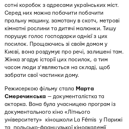
сотні коробок з адресами українських міст.
Серед них можна побачити побачити
пральну машину, замотану в скотч, метрові
кімнатні рослини та дитячі малюнки. Тишу
порушує голос господарки однієї з цих
посилок. Прощаючись зі своїм домом у
Києві, вона роздумує про речі, залишені там.
Жінка згадує історії цих посилок, а тим
часом люди з’являються на складі, щоб
забрати свої частинки дому.
Режисеркою фільму стала
Марта
Смеречинська
—
документалістка та
акторка. Вона була учасницею програм із
документального кіно «Літнього
університету» кіношколи La Fémis у Парижі
та польсько-французької кіноакадемії