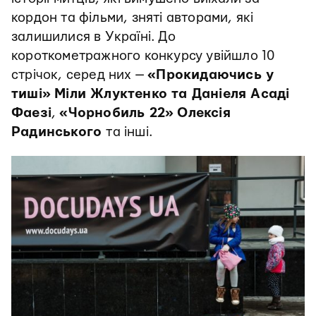
кордон та фільми, зняті авторами, які
залишилися в Україні. До
короткометражного конкурсу увійшло 10
стрічок, серед них —
«Прокидаючись у
тиші»
Міли Жлуктенко та Даніеля Асаді
Фаезі
,
«Чорнобиль 22»
Олексія
Радинського
та інші.