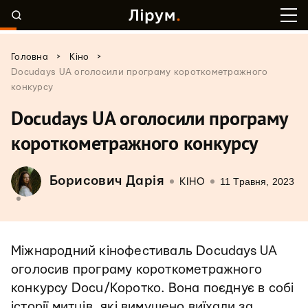
>
>
Головна
Кіно
Docudays UA оголосили програму короткометражного
конкурсу
Docudays UA оголосили програму
короткометражного конкурсу
Борисович Дарія
11 Травня, 2023
КІНО
Міжнародний кінофестиваль Docudays UA
оголосив програму короткометражного
конкурсу Docu/Коротко. Вона поєднує в собі
історії митців, які вимушено виїхали за