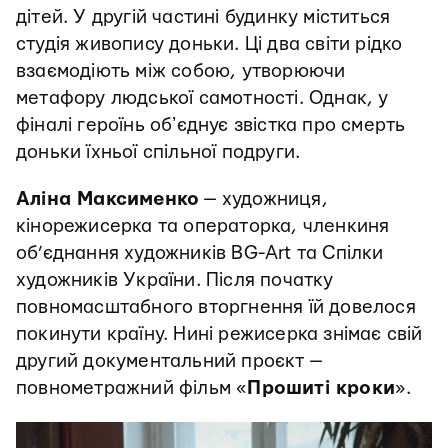
дітей. У другій частині будинку міститься
студія живопису доньки. Ці два світи рідко
взаємодіють між собою, утворюючи
метафору людської самотності. Однак, у
фіналі героїнь обʼєднує звістка про смерть
доньки їхньої спільної подруги.
Аліна Максименко
— художниця,
кінорежисерка та операторка, членкиня
об’єднання художників BG-Art та Спілки
художників України. Після початку
повномасштабного вторгнення їй довелося
покинути країну. Нині режисерка знімає свій
другий документальний проєкт —
повнометражний фільм «
Прошиті кроки
».