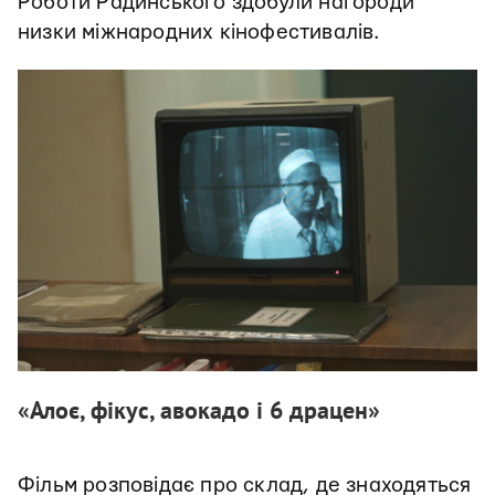
Роботи Радинського здобули нагороди
низки міжнародних кінофестивалів.
«Алоє, фікус, авокадо і 6 драцен»
Фільм розповідає про склад, де знаходяться