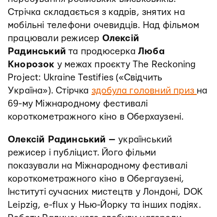
Стрічка складається з кадрів, знятих на
мобільні телефони очевидців. Над фільмом
працювали режисер
Олексій
Радинський
та продюсерка
Люба
Кнорозок
у межах проєкту The Reckoning
Project: Ukraine Testifies («Свідчить
Україна»). Стірчка
здобула головний приз
на
69-му Міжнародному фестивалі
короткометражного кіно в Оберхаузені.
Олексій Радинський
—
український
режисер і публіцист. Його фільми
показували на Міжнародному фестивалі
короткометражного кіно в Обергаузені,
Інституті сучасних мистецтв у Лондоні, DOK
Leipzig, e-flux у Нью-Йорку та інших подіях.