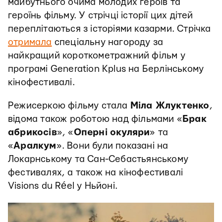
майбутнього очима молодих героїв та
героїнь фільму. У стрічці історії цих дітей
переплітаються з історіями казарми. Стрічка
отримала
спеціальну нагороду за
найкращий короткометражний фільм у
програмі Generation Kplus на Берлінському
кінофестивалі.
Режисеркою фільму стала
Міла Жлуктенко
,
відома також роботою над фільмами «
Брак
абрикосів
», «
Оперні
окуляри
» та
«
Аралкум
». Вони були показані на
Локарнському та Сан-Себастьянському
фестивалях, а також на кінофестивалі
Visions du Réel у Ньйоні.