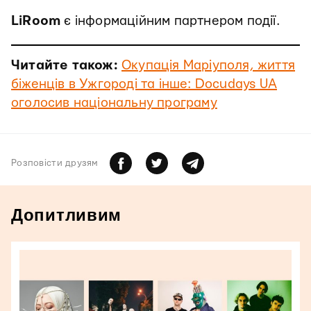
LiRoom
є інформаційним партнером події.
Читайте також:
Окупація Маріуполя, життя
біженців в Ужгороді та інше: Docudays UA
оголосив національну програму
Розповiсти друзям
Допитливим